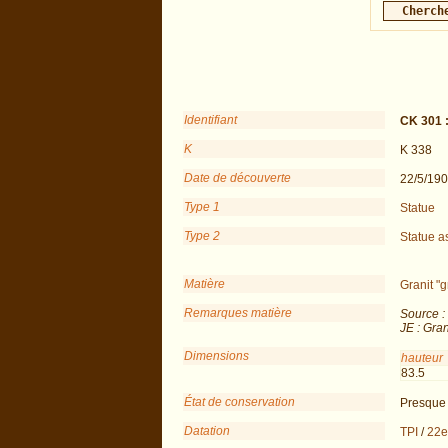
Identifiant
CK 301 
K
K 338
Date de découverte
22/5/19
Type 1
Statue
Type 2
Statue a
Matière
Granit "g
Remarques matière
Source :
JE : Gran
Dimensions
hauteur
83.5
État de conservation
Presque 
Datation
TPI
/
22e