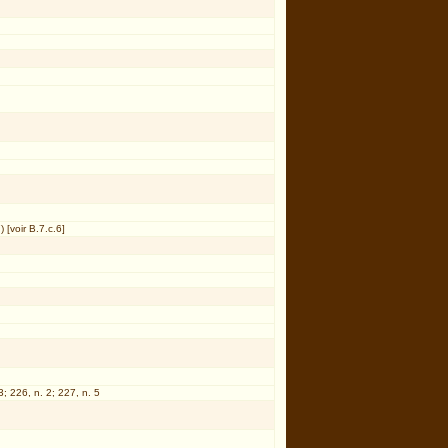
) [voir B.7.c.6]
3; 226, n. 2; 227, n. 5