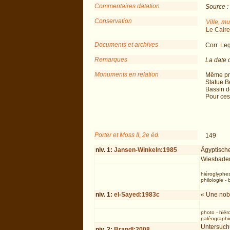
Commentaires datation
Source :
Conservation
Ville, m
Le Caire
Documents et archives
Corr. Le
Remarques
La date 
Monuments en relation
Même pro
Statue B
Bassin d
Pour ces
Porter et Moss II, 2e éd.
149
niv.
1
:
Jansen-Winkeln:1985
Ägyptisch
Wiesbade
hiéroglyphe
philologie
-
niv.
1
:
el-Sayed:1983c
« Une nob
photo
-
hiér
paléographie
Untersuchu
niv.
2
:
Brandl:2008