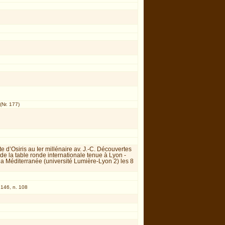
(Nr. 177)
lte d’Osiris au Ier millénaire av. J.-C. Découvertes
 de la table ronde internationale tenue à Lyon -
 la Méditerranée (université Lumière-Lyon 2) les 8
 146, n. 108