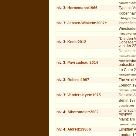
commentair
niv.
3
:
Hornemann:1966
Types of A
Kobenhav
bibliographi
niv.
3
:
Jansen-Winkeln:2007c
Inschriften
Wiesbade
hiéroglyphe
“Die den A
niv.
3
:
Koch:2012
Gottesgem
von der 22
Dettelbac
translittérati
Administra
niv.
3
:
Payraudeau:2014
bubastite
Le Caire 
translittérati
niv.
3
:
Robins:1997
The Art of
London 1
citation
-
ph
niv.
3
:
Vandersleyen:1975
Das alte 
Berlin 19
description
Untersuch
niv.
4
:
Albersmeier:2002
Ägypten
Mainz am
commentair
niv.
4
:
Aldred:1980b
Egyptian 
London 1