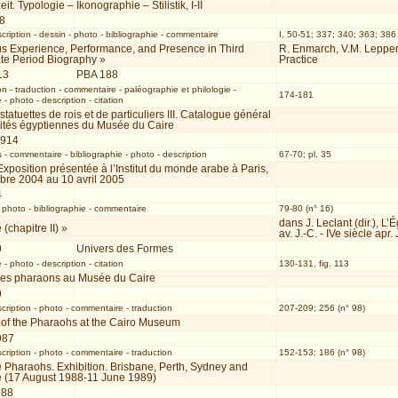
t. Typologie – Ikonographie – Stilistik, I-II
08
cription
-
dessin
-
photo
-
bibliographie
-
commentaire
I, 50-51; 337; 340; 363; 386 
s Experience, Performance, and Presence in Third
R. Enmarch, V.M. Lepper 
ate Period Biography »
Practice
13
PBA 188
on
-
traduction
-
commentaire
-
paléographie et philologie
-
174-181
e
-
photo
-
description
-
citation
statuettes de rois et de particuliers III. Catalogue général
uités égyptiennes du Musée du Caire
1914
s
-
commentaire
-
bibliographie
-
photo
-
description
67-70; pl. 35
xposition présentée à l’Institut du monde arabe à Paris,
bre 2004 au 10 avril 2005
4
-
photo
-
bibliographie
-
commentaire
79-80 (n° 16)
dans J. Leclant (dir.), 
 (chapitre II) »
av. J.-C. - IVe siècle apr. 
0
Univers des Formes
e
-
photo
-
description
-
citation
130-131, fig. 113
des pharaons au Musée du Caire
9
cription
-
photo
-
commentaire
-
traduction
207-209; 256 (n° 98)
 of the Pharaohs at the Cairo Museum
987
cription
-
photo
-
commentaire
-
traduction
152-153; 186 (n° 98)
e Pharaohs. Exhibition. Brisbane, Perth, Sydney and
 (17 August 1988-11 June 1989)
988