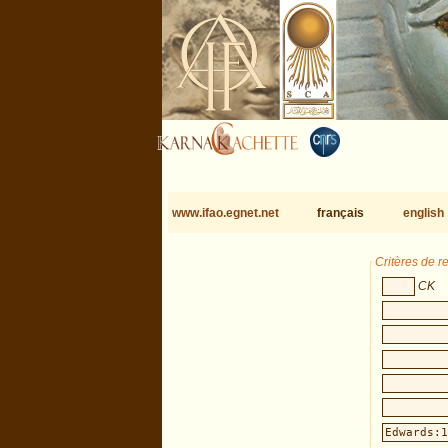
www.ifao.egnet.net
français
english
Critères de 
CK