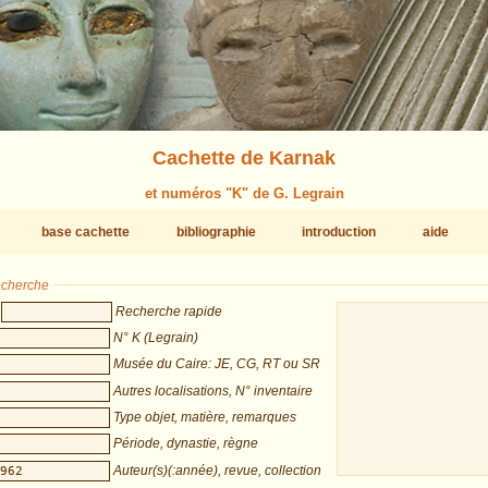
Cachette de Karnak
et numéros "K" de G. Legrain
base cachette
bibliographie
introduction
aide
recherche
Recherche rapide
N° K (Legrain)
Musée du Caire: JE, CG, RT ou SR
Autres localisations, N° inventaire
Type objet, matière, remarques
Période, dynastie, règne
Auteur(s)(:année), revue, collection