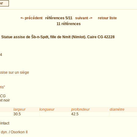
<-
précédent
références
5/11
suivant
->
retour liste
11
références
:
Statue assise de Šb-n-Spdt, fille de Nmlt (Nimlot). Caire CG 42228
04
ssise sur un siège
ris"
 CG
it noir
largeur
longueur
profondeur
diamètre
30.5
42.5
intact
 dyn.
/
Osorkon II