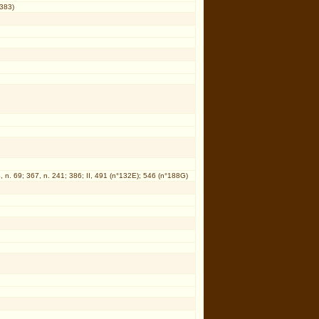
383)
4, n. 69; 367, n. 241; 386; II, 491 (n°132E); 546 (n°188G)