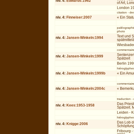
niv.
4
:
Edwards:1962
of Art, Lo
London 1
citation
-
des
niv.
4
:
Finneiser:2007
« Ein Stat
paléographie
photo
Text und S
niv.
4
:
Jansen-Winkeln:1994
spätmitte
Wiesbade
commentair
Sentenzen
niv.
4
:
Jansen-Winkeln:1999
Spätzeit
Berlin 19
hiéroglyphe
niv.
4
:
Jansen-Winkeln:1999b
« Ein Amu
commentair
niv.
4
:
Jansen-Winkeln:2004c
« Bemerku
traduction
-
Das Priest
niv.
4
:
Kees:1953-1958
Spätzeit. 
Leiden - 
hiéroglyphe
Das Lob d
niv.
4
:
Knigge:2006
Schöpfun
Fribourg -