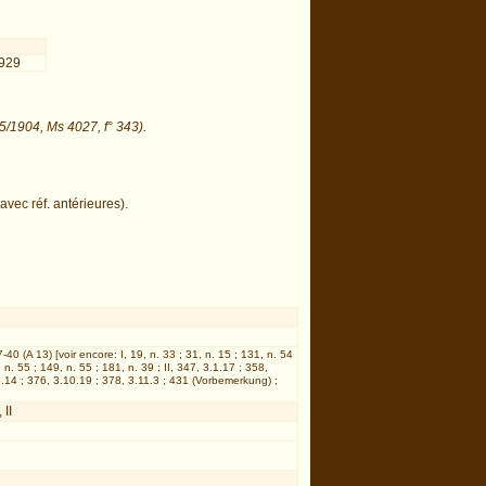
929
5/1904, Ms 4027, f° 343).
vec réf. antérieures).
7-40 (A 13) [voir encore: I, 19, n. 33 ; 31, n. 15 ; 131, n. 54
, n. 55 ; 149, n. 55 ; 181, n. 39 ; II, 347, 3.1.17 ; 358,
6.14 ; 376, 3.10.19 ; 378, 3.11.3 ; 431 (Vorbemerkung) ;
II