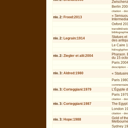
Zwischenzei
Berlin 20
citation
-
des
« Sensuou
niv.
2
:
Frood:2013
Intermedi
Oxford 20
translittérati
bibliographi
Statues et 
niv.
2
:
Legrain:1914
des antiq
Le Caire 
hiéroglyphe
Pharaon. E
niv.
2
:
Ziegler et alii:2004
du 15 octo
Paris 200
description
niv.
3
:
Aldred:1980
« Statuaire
Paris 198
commentair
niv.
3
:
Corteggiani:1979
L’Égypte 
Paris 197
citation
-
des
niv.
3
:
Corteggiani:1987
The Egypt
London 1
citation
-
des
Gold of th
niv.
3
:
Hope:1988
Melbourne
Sydney 1