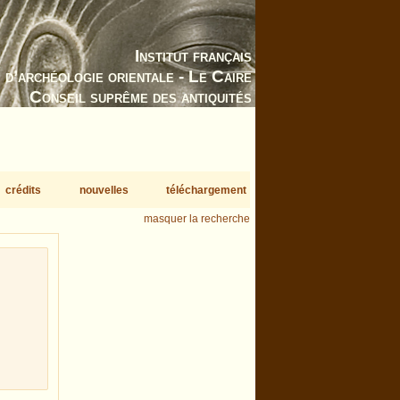
Institut français
d’archéologie orientale - Le Caire
Conseil suprême des antiquités
crédits
nouvelles
téléchargement
masquer la recherche