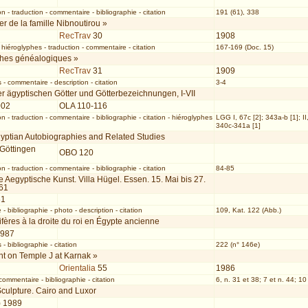
on
-
traduction
-
commentaire
-
bibliographie
-
citation
191 (61), 338
er de la famille Nibnoutirou »
RecTrav
30
1908
-
hiéroglyphes
-
traduction
-
commentaire
-
citation
167-169 (Doc. 15)
hes généalogiques »
RecTrav
31
1909
s
-
commentaire
-
description
-
citation
3-4
r ägyptischen Götter und Götterbezeichnungen, I-VII
002
OLA 110-116
on
-
traduction
-
commentaire
-
bibliographie
-
citation
-
hiéroglyphes
LGG I, 67c [2]; 343a-b [1]; II
340c-341a [1]
gyptian Autobiographies and Related Studies
 Göttingen
OBO 120
on
-
traduction
-
commentaire
-
bibliographie
-
citation
84-85
 Aegyptische Kunst. Villa Hügel. Essen. 15. Mai bis 27.
61
61
e
-
bibliographie
-
photo
-
description
-
citation
109, Kat. 122 (Abb.)
lifères à la droite du roi en Égypte ancienne
1987
s
-
bibliographie
-
citation
222 (n° 146e)
ht on Temple J at Karnak »
Orientalia
55
1986
commentaire
-
bibliographie
-
citation
6, n. 31 et 38; 7 et n. 44; 10
culpture. Cairo and Luxor
) 1989