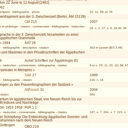
ndon 22 June to 12 August [1962]
962
cription
-
bibliographie
-
photo
20, no. 69; pl. 26
uenfragment aus der 3. Zwischenzeit (Berlin, ÄM 15139)
GM
215
2007
 et philologie
-
citation
-
commentaire
-
bibliographie
-
traduction
-
26, n. 2; 27, n. 6; 28-30; 38
prache in der 3. Zwischenzeit. Vorarbeiten zu einer
lägyptischen Grammatik
n 1994
ÄAT 26
e
-
bibliographie
-
description
-
citation
363 et passim (B/3.3.48)
 und Maximen in den Privatinschriften der Ägyptischen
99
Achet Schriften zur Ägyptologie B1
s
-
traduction
-
commentaire
-
bibliographie
-
citation
9 et n. 25; 11; 33; 111 (Nr. 47
npriester in Memphis »
SAK
27
1999
e
-
bibliographie
-
citation
134, n. 16
ngen zu den Frauenbiographien der Spätzeit »
AltForsch
31
2004
citation
364
ertum im ägyptischen Staat, von Neuen Reich bis zur
Mit Indices und Nachträge
Köln 1953-1958
PdÄ 1 1
s
-
traduction
-
commentaire
-
bibliographie
-
citation
187, n. 7; 204, n. 7; 223, n. 
er Schöpfung. Die Entwicklung ägyptischer Sonnen- und
gshymnen nach dem Neuen Reich
 Göttingen
OBO 219