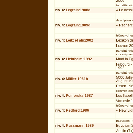
2006
translittérati
niv.
4
:
Legrain:1908d
« Le dossi
description
niv.
4
:
Legrain:1909d
« Recherc
hiéroglyphe
niv.
4
:
Leitz et alii:2002
Lexikon de
Leuven 2
translittérati
-
description
niv.
4
:
Lichtheim:1992
Maat in E
Fribourg -
1992
translittérati
5000 Jahre
niv.
4
:
Müller:1961b
August 19
Essen 19
commentair
niv.
4
:
Pomorska:1987
Les flabel
Varsovie 
hiéroglyphe
niv.
4
:
Redford:1986
« New Lig
traduction
-
niv.
4
:
Russmann:1989
Egyptian S
Austin (Tx