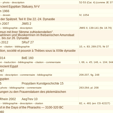
e
-
photo
-
description
52-53 (Cat. 4) (comme JE 37
ncient Egyptian Statuary, IV-V
n 1966
e
-
dessin
IV, 1054
 der Spätzeit. Teil II: Die 22.-24. Dynastie
n 2007
JWIS 2
s
-
bibliographie
-
description
JWIS II, 139-141 (Nr. 18.76)
mun mit ihrer Stimme zufriedenstellen”.
ahlinen und Musikerrinen im thebanischen Amunstaat
. bis zur 26. Dynastie
h 2012
SRaT 27
on
-
citation
-
bibliographie
10, n. 83; 269-270, Nr 37
tion, société et pouvoir à Thèbes sous la XXIIe dynastie
2014
BdE 160
on
-
traduction
-
bibliographie
-
citation
-
commentaire
I, 66, n. 45; 146, n. 104; 34
 Ancient Egypt
997
oto
-
description
-
commentaire
-
bibliographie
206-207, fig. 248
Ägypten
75
Propyläen Kunstgeschichte 15
-
photo
-
bibliographie
-
commentaire
263-264; pl. 208
ungen zu den Frauenstatuen des ptolemäischen
 Rhein 2002
AegTrev 10
e
-
bibliographie
-
description
-
citation
82, n. 481 (err. CG 42227)
Art in the Days of the Pharaohs — 3100-320 BC
980