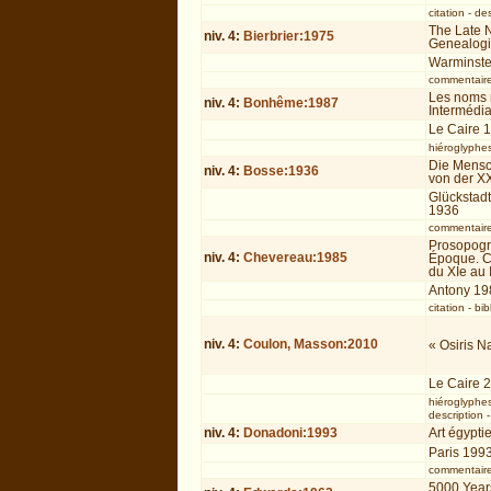
citation
-
des
The Late N
niv.
4
:
Bierbrier:1975
Genealogic
Warminste
commentair
Les noms 
niv.
4
:
Bonhême:1987
Intermédia
Le Caire 
hiéroglyphe
Die Mensch
niv.
4
:
Bosse:1936
von der XX
Glückstad
1936
commentair
Prosopogra
niv.
4
:
Chevereau:1985
Époque. Ca
du XIe au 
Antony 19
citation
-
bib
niv.
4
:
Coulon, Masson:2010
« Osiris N
Le Caire 
hiéroglyphe
description
niv.
4
:
Donadoni:1993
Art égypti
Paris 199
commentair
5000 Years