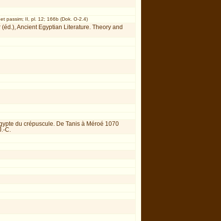
et passim; II, pl. 12; 166b (Dok. O-2.4)
(éd.), Ancient Egyptian Literature. Theory and
L’Égypte du crépuscule. De Tanis à Méroé 1070
J.-C.