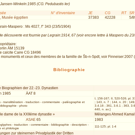
 Jansen-Winkeln:1985 (CG: Pedubastis Ier)
usée
N° d'inventaire
JE
CG
RT
SR
, Musée égyptien
37383
42228
5/8
grain-Maspero : Ms 4027, f° 343 (23/5/1904)
de découverte est fournie par Legrain:1914, 67 (voir encore lettre à Maspero du 23/
priétaire:
erlin ÄM 15139
e calcite Caire CG 18496
 monuments et ceux des membres de la famille de Šb-n-Spdt, voir Finneiser:2007 (a
Bibliographie
e Biographien der 22.-23. Dynastien
n 1985
ÄAT 8
I, 156-167; II, 520-526; pl. 3
s
-
translittération
-
traduction
-
commentaire
-
paléographie et
; 143, n. 7 ; 144, n. 20 ; 149
bibliographie
-
photo
3.4.16 ; 361, 3.6.1 ; 363, 3.
440, n. ax.]
le dame de la XXIIéme dynastie »
Mélanges Ahmed Kamal, 
ASAE
65
1983
oglyphes
-
traduction
-
commentaire
-
bibliographie
-
description
-
111-125; pl. 1-4
 et philologie
ngen zur steinernen Privatplastik der Dritten