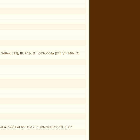
, 548a-b [12]; III, 262c [1]; 663c-664a [24]; VI, 340c [4];
 et n. 59-61 et 65; 11-12, n. 69-70 et 75; 13, n. 87