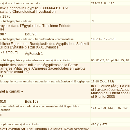
cription
-
photo
-
commentaire
212-213, fig. 175
ew Kingdom in Egypt (c. 1300-664 B.C.) : A
al and Chronological Investigation
r 1975
e
-
bibliographie
-
citation
76
royaux dans l’Égypte de la Troisième Période
ire
1987
BdE 98
s
-
bibliographie
-
citation
-
translittération
-
commentaire
168-169; 172-173
liche Figur in der Rundplastik des Ägyptischen Spätzeit
II. bis Dynastie bis zur XXX. Dynastie
t - Hamburg
ÄgForsch 1
e
-
bibliographie
-
photo
-
dessin
-
description
-
citation
65; 81-82; 85; pl. 9d; 15; 18 
phie des cadres militaires égyptiens de la Basse
rrières Militaires et Carrières Sacerdotales en Egypte
IIe siècle avant J.C.
85
liographie
-
commentaire
-
traduction
-
translittération
-
hiéroglyphes
17-18 (Doc. 13.I)
in L. Coulon (éd.), Le cu
et travaux récents. Actes
aref à Karnak »
Maison de l’Orient et de
et 9 juillet 2005
2010
BdE 153
s
-
translittération
-
traduction
-
commentaire
-
bibliographie
-
124, n. 5-9; 144, n. 97; 145;
-
citation
en
3
e
-
photo
-
description
-
citation
470 (1); 472
 of Egyptian Art. The Diploma Galleries. Royal Academy