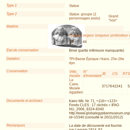
Type 1
Statue
Type 2
Statue: groupe (2
Granit
personnages assis)
"noir"
Matière
Dimensions
hauteur
largeur
longueur
profondeur
34
44
État de conservation
Brisé (partie inférieure manquante)
Datation
TPI-Basse Époque
/
trans. 25e-26e
dyn.
Conservation
Ville,
N°
JE
CG
RT
musée
d'inventaire
Le
Caire,
37176
42241
5
Musée
égyptien
Documents et archives
Kairo Wb. Nr. 71, <116>-<123>
Fonds CLES : 17 clichés = IFAO
NU_2006_8324-8340
http://www.globalegyptianmuseum.org
id=15340 (consulté le 20/11/2012)
Remarques
La date de découverte est fournie
par Legrain:1914, 92.