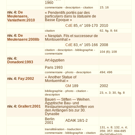
1960
commentaire
-
description
-
citation
15; 16
niv.
4
:
De
« Pendentifs portés par des
Meulenaere,
particuliers dans la statuaire de
Basse Époque »
Vanlathem:2010
CdE
85, n° 169-170
2010
citation
62, fig. 8; 64
niv.
4
:
De
« Nesptah. Fils et successeur de
Meulenaere:2008b
Montouemhat »
CdE
83, n° 165-166
2008
citation
-
description
-
bibliographie
-
104 (6); 108
commentaire
niv.
4
:
Art égyptien
Donadoni:1993
Paris 1993
commentaire
-
photo
-
description
494; 496
« Another Statue of
niv.
4
:
Fay:2002
Montuemhat »
GM
189
2002
bibliographie
-
photo
-
citation
-
23, n. 3; 30, fig. 8
description
Bauen — Stiften — Weihen.
Ägyptische Bau- und
niv.
4
:
Grallert:2001
Restaurierungsinschriften von
den Anfängen bis zur 30.
Dynastie
Berlin
ADAIK 18/1-2
2001
131, n. 8; 132, n. 4;
translittération
-
traduction
-
356; 357; 694-695
commentaire
-
bibliographie
-
citation
(Pr/26D/Bio010)