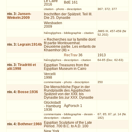
Le Caire
BdE 161
2016
citation
-
photo
-
description
367; 372; 377
niv.
3
:
Jansen-
Inschriften der Spätzeit. Teil III.
Winkeln:2009
Die 25. Dynastie
Wiesbaden
2009
JWIS III, 457-459 (Nr
hiéroglyphes
-
bibliographie
-
citation
52.202)
« Recherches sur la famille dont
fit partie Montouemhat.
niv.
3
:
Legrain:1914b
Deuxième partie. Les enfants de
Khaemhor (III) »
RecTrav
36
1913
hiéroglyphes
-
description
-
citation
64-65 (Doc. 62-63)
niv.
3
:
Tiradritti et
Egyptian Treasures from the
alii:1998
Egyptian Museum in Cairo
Vercelli
1998
commentaire
-
photo
-
description
350
Die Menschliche Figur in der
Rundplastik des Ägyptischen
niv.
4
:
Bosse:1936
Spätzeit von der XXII. bis
Dynastie bis zur XXX. Dynastie
Glückstadt
ÄgForsch 1
- Hamburg
1936
commentaire
-
bibliographie
-
dessin
-
67; 85; 87; pl. 14 (Nr.
description
-
citation
182)
Egyptian Sculpture of the Late
niv.
4
:
Bothmer:1960
Period. 700 B.C. to A.D. 100
New York