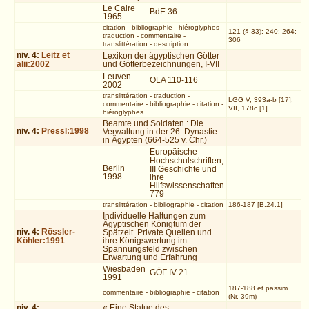
Le Caire
BdE 36
1965
citation
-
bibliographie
-
hiéroglyphes
-
121 (§ 33); 240; 264;
traduction
-
commentaire
-
306
translittération
-
description
niv.
4
:
Leitz et
Lexikon der ägyptischen Götter
alii:2002
und Götterbezeichnungen, I-VII
Leuven
OLA 110-116
2002
translittération
-
traduction
-
LGG V, 393a-b [17];
commentaire
-
bibliographie
-
citation
-
VII, 178c [1]
hiéroglyphes
Beamte und Soldaten : Die
niv.
4
:
Pressl:1998
Verwaltung in der 26. Dynastie
in Ägypten (664-525 v. Chr.)
Europäische
Hochschulschriften,
Berlin
III Geschichte und
1998
ihre
Hilfswissenschaften
779
translittération
-
bibliographie
-
citation
186-187 [B.24.1]
Individuelle Haltungen zum
Ägyptischen Königtum der
niv.
4
:
Rössler-
Spätzeit. Private Quellen und
Köhler:1991
ihre Königswertung im
Spannungsfeld zwischen
Erwartung und Erfahrung
Wiesbaden
GÖF IV 21
1991
187-188 et passim
commentaire
-
bibliographie
-
citation
(Nr. 39m)
niv.
4
:
« Eine Statue des