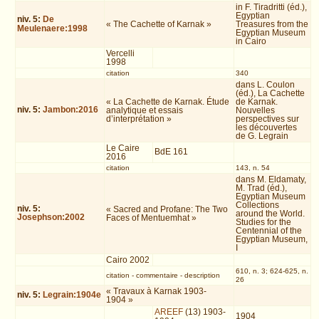
in F. Tiradritti (éd.),
Egyptian
niv.
5
:
De
« The Cachette of Karnak »
Treasures from the
Meulenaere:1998
Egyptian Museum
in Cairo
Vercelli
1998
citation
340
dans L. Coulon
(éd.), La Cachette
« La Cachette de Karnak. Étude
de Karnak.
niv.
5
:
Jambon:2016
analytique et essais
Nouvelles
d’interprétation »
perspectives sur
les découvertes
de G. Legrain
Le Caire
BdE 161
2016
citation
143, n. 54
dans M. Eldamaty,
M. Trad (éd.),
Egyptian Museum
Collections
niv.
5
:
« Sacred and Profane: The Two
around the World.
Josephson:2002
Faces of Mentuemhat »
Studies for the
Centennial of the
Egyptian Museum,
I
Cairo 2002
610, n. 3; 624-625, n.
citation
-
commentaire
-
description
26
« Travaux à Karnak 1903-
niv.
5
:
Legrain:1904e
1904 »
AREEF
(13) 1903-
1904