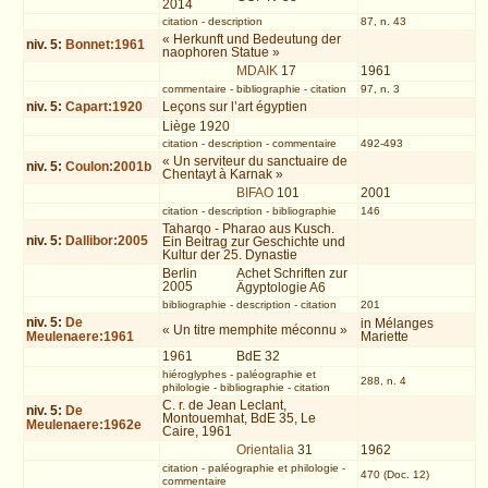
2014
citation
-
description
87, n. 43
« Herkunft und Bedeutung der
niv.
5
:
Bonnet:1961
naophoren Statue »
MDAIK
17
1961
commentaire
-
bibliographie
-
citation
97, n. 3
niv.
5
:
Capart:1920
Leçons sur l’art égyptien
Liège 1920
citation
-
description
-
commentaire
492-493
« Un serviteur du sanctuaire de
niv.
5
:
Coulon:2001b
Chentayt à Karnak »
BIFAO
101
2001
citation
-
description
-
bibliographie
146
Taharqo - Pharao aus Kusch.
niv.
5
:
Dallibor:2005
Ein Beitrag zur Geschichte und
Kultur der 25. Dynastie
Berlin
Achet Schriften zur
2005
Ägyptologie A6
bibliographie
-
description
-
citation
201
niv.
5
:
De
in Mélanges
« Un titre memphite méconnu »
Meulenaere:1961
Mariette
1961
BdE 32
hiéroglyphes
-
paléographie et
288, n. 4
philologie
-
bibliographie
-
citation
C. r. de Jean Leclant,
niv.
5
:
De
Montouemhat, BdE 35, Le
Meulenaere:1962e
Caire, 1961
Orientalia
31
1962
citation
-
paléographie et philologie
-
470 (Doc. 12)
commentaire