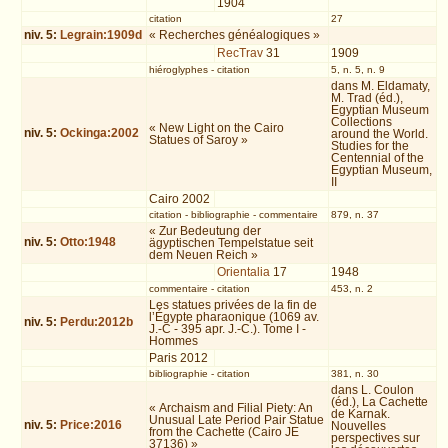
1904
citation
27
niv.
5
:
Legrain:1909d
« Recherches généalogiques »
RecTrav
31
1909
hiéroglyphes
-
citation
5, n. 5, n. 9
dans M. Eldamaty,
M. Trad (éd.),
Egyptian Museum
Collections
« New Light on the Cairo
niv.
5
:
Ockinga:2002
around the World.
Statues of Saroy »
Studies for the
Centennial of the
Egyptian Museum,
II
Cairo 2002
citation
-
bibliographie
-
commentaire
879, n. 37
« Zur Bedeutung der
niv.
5
:
Otto:1948
ägyptischen Tempelstatue seit
dem Neuen Reich »
Orientalia
17
1948
commentaire
-
citation
453, n. 2
Les statues privées de la fin de
l’Égypte pharaonique (1069 av.
niv.
5
:
Perdu:2012b
J.-C - 395 apr. J.-C.). Tome I -
Hommes
Paris 2012
bibliographie
-
citation
381, n. 30
dans L. Coulon
(éd.), La Cachette
« Archaism and Filial Piety: An
de Karnak.
Unusual Late Period Pair Statue
niv.
5
:
Price:2016
Nouvelles
from the Cachette (Cairo JE
perspectives sur
37136) »