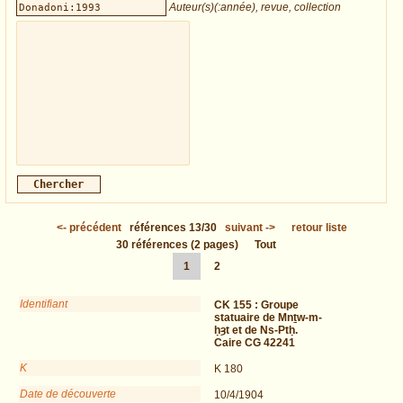
Auteur(s)(:année), revue, collection
<-
précédent
références
13/30
suivant
->
retour liste
30
références
(2 pages)
Tout
1
2
Identifiant
CK 155 :
Groupe
statuaire de Mnṯw-m-
ḥȝt et de Ns-Ptḥ.
Caire CG 42241
K
K 180
Date de découverte
10/4/1904