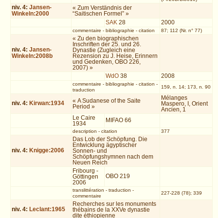
niv.
4
:
Jansen-
« Zum Verständnis der
Winkeln:2000
“Saitischen Formel” »
SAK
28
2000
commentaire
-
bibliographie
-
citation
87; 112 (Nr. n° 77)
« Zu den biographischen
Inschriften der 25. und 26.
niv.
4
:
Jansen-
Dynastie (Zugleich eine
Winkeln:2008b
Rezension zu J. Heise, Erinnern
und Gedenken, OBO 226,
2007) »
WdO
38
2008
commentaire
-
bibliographie
-
citation
-
159, n. 14; 173, n. 90
traduction
Mélanges
« A Sudanese of the Saite
niv.
4
:
Kirwan:1934
Maspero, I, Orient
Period »
Ancien, 1
Le Caire
MIFAO 66
1934
description
-
citation
377
Das Lob der Schöpfung. Die
Entwicklung ägyptischer
niv.
4
:
Knigge:2006
Sonnen- und
Schöpfungshymnen nach dem
Neuen Reich
Fribourg -
OBO 219
Göttingen
2006
translittération
-
traduction
-
227-228 (78); 339
commentaire
Recherches sur les monuments
niv.
4
:
Leclant:1965
thébains de la XXVe dynastie
dite éthiopienne