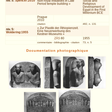
niv.
5
:
Spencer:2010
Non-royal initiatives in Late
Social and
Period temple building »
Religious
Development of
Egypt in the First
Millenium BCE
Prague
2010
citation
482, n. 131
« Zur Plastik der Äthiopienzeit.
niv.
5
:
Eine Neuerwerbung des
Woldering:1955
Kestner-Museums »
ZÄS
80
1955
commentaire
-
bibliographie
-
citation
73, n. 5
Documentation photographique