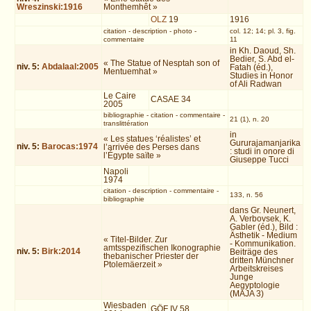
Wreszinski:1916
Monthemhêt »
OLZ
19
1916
citation
-
description
-
photo
-
col. 12; 14; pl. 3, fig.
commentaire
11
in Kh. Daoud, Sh.
Bedier, S. Abd el-
« The Statue of Nesptah son of
niv.
5
:
Abdalaal:2005
Fatah (éd.),
Mentuemhat »
Studies in Honor
of Ali Radwan
Le Caire
CASAE 34
2005
bibliographie
-
citation
-
commentaire
-
21 (1), n. 20
translittération
in
« Les statues ‘réalistes’ et
Gururajamanjarika
niv.
5
:
Barocas:1974
l’arrivée des Perses dans
: studi in onore di
l’Égypte saïte »
Giuseppe Tucci
Napoli
1974
citation
-
description
-
commentaire
-
133, n. 56
bibliographie
dans Gr. Neunert,
A. Verbovsek, K.
Gabler (éd.), Bild :
Ästhetik - Medium
« Titel-Bilder. Zur
- Kommunikation.
amtsspezifischen Ikonographie
niv.
5
:
Birk:2014
Beiträge des
thebanischer Priester der
dritten Münchner
Ptolemäerzeit »
Arbeitskreises
Junge
Aegyptologie
(MAJA 3)
Wiesbaden
GÖF IV 58