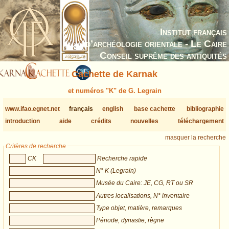
Institut français
d’archéologie orientale - Le Caire
Conseil suprême des antiquités
Cachette de Karnak
et numéros "K" de G. Legrain
www.ifao.egnet.net
français
english
base cachette
bibliographie
introduction
aide
crédits
nouvelles
téléchargement
masquer la recherche
Critères de recherche
CK
Recherche rapide
N° K (Legrain)
Musée du Caire: JE, CG, RT ou SR
Autres localisations, N° inventaire
Type objet, matière, remarques
Période, dynastie, règne