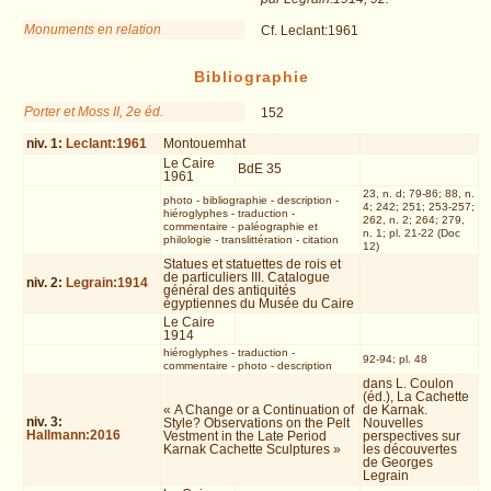
Monuments en relation
Cf. Leclant:1961
Bibliographie
Porter et Moss II, 2e éd.
152
niv.
1
:
Leclant:1961
Montouemhat
Le Caire
BdE 35
1961
23, n. d; 79-86; 88, n.
photo
-
bibliographie
-
description
-
4; 242; 251; 253-257;
hiéroglyphes
-
traduction
-
262, n. 2; 264; 279,
commentaire
-
paléographie et
n. 1; pl. 21-22 (Doc
philologie
-
translittération
-
citation
12)
Statues et statuettes de rois et
de particuliers III. Catalogue
niv.
2
:
Legrain:1914
général des antiquités
égyptiennes du Musée du Caire
Le Caire
1914
hiéroglyphes
-
traduction
-
92-94; pl. 48
commentaire
-
photo
-
description
dans L. Coulon
(éd.), La Cachette
« A Change or a Continuation of
de Karnak.
niv.
3
:
Style? Observations on the Pelt
Nouvelles
Hallmann:2016
Vestment in the Late Period
perspectives sur
Karnak Cachette Sculptures »
les découvertes
de Georges
Legrain