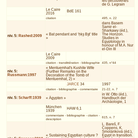
les découvertes
de G. Legrain
Le Caire
BdE 161
2016
citation
495, n. 22
dans Basem
Samir el-
Sharkawy (éd.),
« Bat pendant and ‘ḥḳȝ Bȝt’ title
The Horizon.
niv.
5
:
Rashed:2009
»
Studies in
Egyptology in
honour of M.A. Nur
el-Din III
Le Caire
2009
citation
-
translittération
-
bibliographie
435, n°44
« Mentuemhat's Kushite Wife
niv.
5
:
(Further Remarks on the
Russmann:1997
Decoration of the Tomb of
Mentuemhat, 2) »
JARCE
34
1997
citation
-
bibliographie
-
commentaire
21-22, n. 7
in W. Otto (éd.),
niv.
5
:
Scharff:1939
« Ägypten »
Handbuch der
Archäologie, 1
München
HAW 6,1
1939
commentaire
-
bibliographie
-
citation
-
615, n. 7
description
L. Bareš, F.
Coppens, K.
Smoláriková (éd.),
« Sustaining Egyptian culture ?
Egypt in transition.