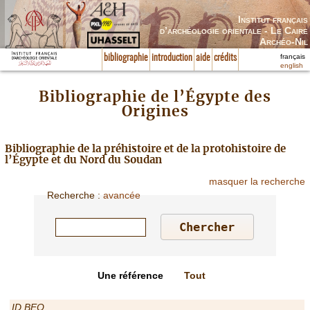
Institut français
d’archéologie orientale - Le Caire
Archéo-Nil
français
bibliographie
introduction
aide
crédits
english
Bibliographie de l’Égypte des
Origines
Bibliographie de la préhistoire et de la protohistoire de
l’Égypte et du Nord du Soudan
masquer la recherche
Recherche
:
avancée
Une référence
Tout
ID BEO