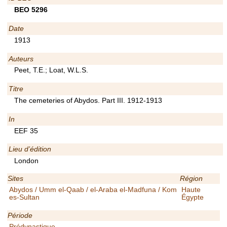
BEO 5296
Date
1913
Auteurs
Peet, T.E.; Loat, W.L.S.
Titre
The cemeteries of Abydos. Part III. 1912-1913
In
EEF 35
Lieu d’édition
London
Sites
Région
Abydos / Umm el-Qaab / el-Araba el-Madfuna / Kom
Haute
es-Sultan
Égypte
Période
Prédynastique