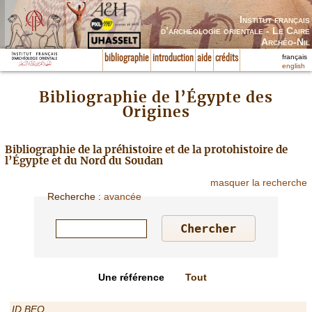
Institut français
d’archéologie orientale - Le Caire
Archéo-Nil
français
bibliographie
introduction
aide
crédits
english
Bibliographie de l’Égypte des
Origines
Bibliographie de la préhistoire et de la protohistoire de
l’Égypte et du Nord du Soudan
masquer la recherche
Recherche
:
avancée
Une référence
Tout
ID BEO