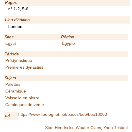
Pages
n° 1-2, 5-6
Lieu d’édition
London
Sites
Région
Egypt
Égypte
Période
Prédynastique
Premières dynasties
Sujets
Palettes
Céramique
Vaisselle en pierre
Catalogues de vente
https://www.ifao.egnet.net/bases/beo/beo18003
url
Stan Hendrickx
,
Wouter Claes
,
Yann Tristant