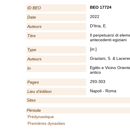
BEO 17724
ID BEO
2022
Date
D'Itria, E.
Auteurs
Il perpetuarsi di eleme
Titre
antecedenti egiziani
[in:]
Type
Graziani, S. & Lacere
Auteurs
Egitto e Vicino Oriente
In
antico
293-303
Pages
Napoli - Roma
Lieu d’édition
Sites
Période
Prédynastique
Premières dynasties