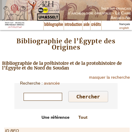
Institut français
d’archéologie orientale - Le Caire
Archéo-Nil
français
bibliographie
introduction
aide
crédits
english
Bibliographie de l’Égypte des
Origines
Bibliographie de la préhistoire et de la protohistoire de
l’Égypte et du Nord du Soudan
masquer la recherche
Recherche
:
avancée
Une référence
Tout
ID BEO