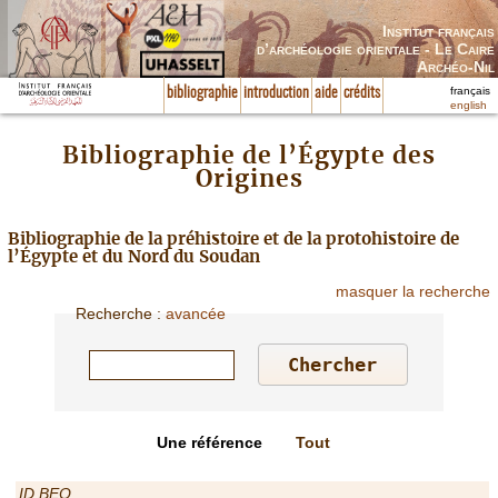
Institut français
d’archéologie orientale - Le Caire
Archéo-Nil
français
bibliographie
introduction
aide
crédits
english
Bibliographie de l’Égypte des
Origines
Bibliographie de la préhistoire et de la protohistoire de
l’Égypte et du Nord du Soudan
masquer la recherche
Recherche
:
avancée
Une référence
Tout
ID BEO