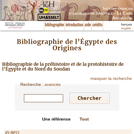
Institut français
d’archéologie orientale - Le Caire
Archéo-Nil
français
bibliographie
introduction
aide
crédits
english
Bibliographie de l’Égypte des
Origines
Bibliographie de la préhistoire et de la protohistoire de
l’Égypte et du Nord du Soudan
masquer la recherche
Recherche
:
avancée
Une référence
Tout
ID BEO