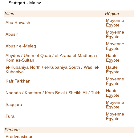
Stuttgart - Mainz
Sites
Région
Moyenne
Abu Rawash
Égypte
Moyenne
Abusir
Égypte
Moyenne
Abusir el-Meleq
Égypte
Abydos / Umm el-Qaab / el-Araba el-Madfuna /
Haute
Kom es-Sultan
Égypte
el-Kubaniya North / el-Kubaniya South / Wadi el-
Haute
Kubaniya
Égypte
Moyenne
Kafr Tarkhan
Égypte
Haute
Naqada / Khattara / Kom Belal / Sheikh Ali / Tukh
Égypte
Moyenne
Saqqara
Égypte
Moyenne
Tura
Égypte
Période
Prédynastique