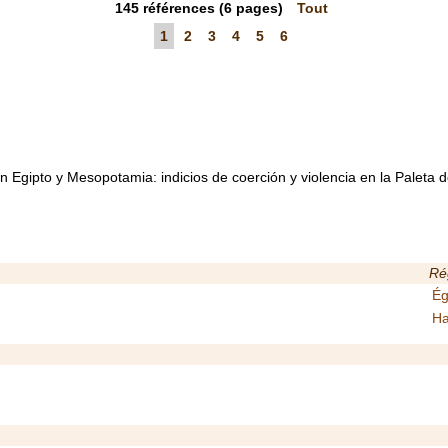
145
références
(6 pages)
Tout
1
2
3
4
5
6
en Egipto y Mesopotamia: indicios de coerción y violencia en la Paleta
Ré
Ég
Ha