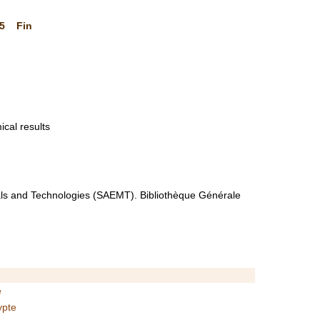
5
Fin
cal results
ials and Technologies (SAEMT). Bibliothèque Générale
e
ypte