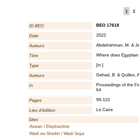
1
2
BEO 17618
ID BEO
2022
Date
Abdelrahman, M. & Je
Auteurs
Where does Egyptian 
Titre
[in:]
Type
Gehad, B. & Quilles, A
Auteurs
Proceedings of the Fi
In
64
99-110
Pages
Le Caire
Lieu d’édition
Sites
Aswan / Elephantine
Wadi es-Sheikh / Wadi Sojur