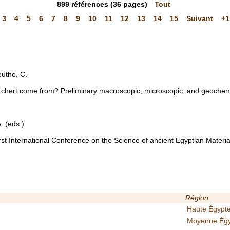
899
références
(36 pages)
Tout
3
4
5
6
7
8
9
10
11
12
13
14
15
Suivant
+1
uthe, C.
chert come from? Preliminary macroscopic, microscopic, and geochemi
. (eds.)
rst International Conference on the Science of ancient Egyptian Mater
Région
Haute Égypt
Moyenne Ég