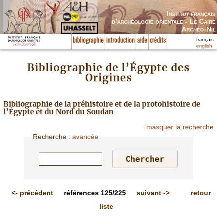
Institut français
d’archéologie orientale - Le Caire
Archéo-Nil
français
bibliographie
introduction
aide
crédits
english
Bibliographie de l’Égypte des
Origines
Bibliographie de la préhistoire et de la protohistoire de
l’Égypte et du Nord du Soudan
masquer la recherche
Recherche
:
avancée
<-
précédent
références
125/225
suivant
->
retour
liste