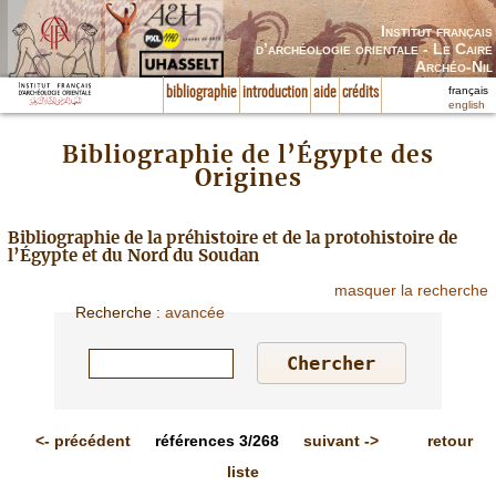
Institut français
d’archéologie orientale - Le Caire
Archéo-Nil
français
bibliographie
introduction
aide
crédits
english
Bibliographie de l’Égypte des
Origines
Bibliographie de la préhistoire et de la protohistoire de
l’Égypte et du Nord du Soudan
masquer la recherche
Recherche
:
avancée
<-
précédent
références
3/268
suivant
->
retour
liste