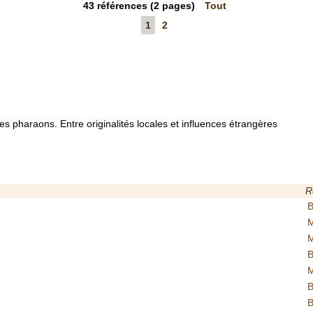
43
références
(2 pages)
Tout
1
2
les pharaons. Entre originalités locales et influences étrangères
R
B
M
M
B
M
B
B