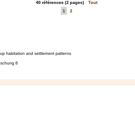
40
références
(2 pages)
Tout
1
2
oup habitation and settlement patterns
rschung 8