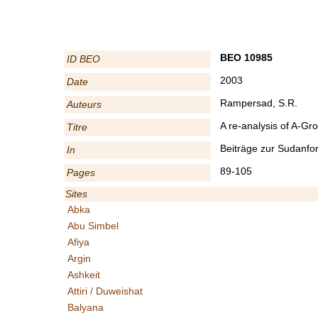
BEO 10985
ID BEO
2003
Date
Rampersad, S.R.
Auteurs
A re-analysis of A-Gr
Titre
Beiträge zur Sudanfo
In
89-105
Pages
Sites
Abka
Abu Simbel
Afiya
Argin
Ashkeit
Attiri / Duweishat
Balyana