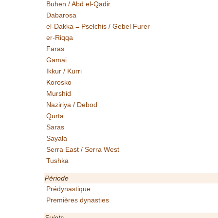
Buhen / Abd el-Qadir
Dabarosa
el-Dakka = Pselchis / Gebel Furer
er-Riqqa
Faras
Gamai
Ikkur / Kurri
Korosko
Murshid
Naziriya / Debod
Qurta
Saras
Sayala
Serra East / Serra West
Tushka
Période
Prédynastique
Premières dynasties
Sujets