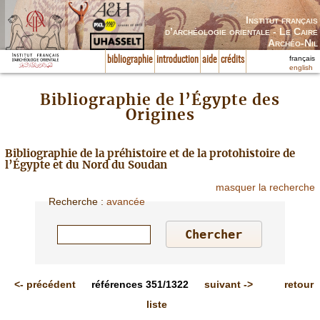
Institut français
d’archéologie orientale - Le Caire
Archéo-Nil
français
bibliographie
introduction
aide
crédits
english
Bibliographie de l’Égypte des
Origines
Bibliographie de la préhistoire et de la protohistoire de
l’Égypte et du Nord du Soudan
masquer la recherche
Recherche
:
avancée
<-
précédent
références
351/1322
suivant
->
retour
liste