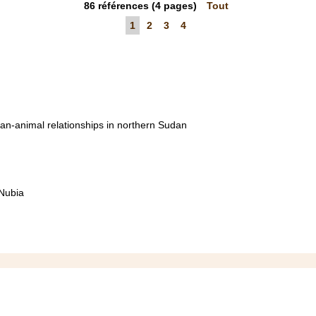
86
références
(4 pages)
Tout
1
2
3
4
man-animal relationships in northern Sudan
Nubia