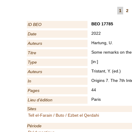
1
2
BEO 17785
ID BEO
2022
Date
Hartung, U.
Auteurs
Some remarks on the st
Titre
[in:]
Type
Tristant, Y. (ed.)
Auteurs
Origins 7. The 7th In
In
44
Pages
Paris
Lieu d’édition
Sites
Tell el-Farain / Buto / Ezbet el Qerdahi
Période