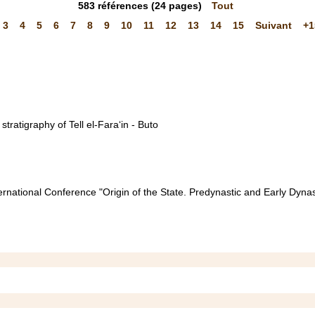
583
références
(24 pages)
Tout
3
4
5
6
7
8
9
10
11
12
13
14
15
Suivant
+1
ratigraphy of Tell el-Fara‘in - Buto
ternational Conference "Origin of the State. Predynastic and Early Dyn