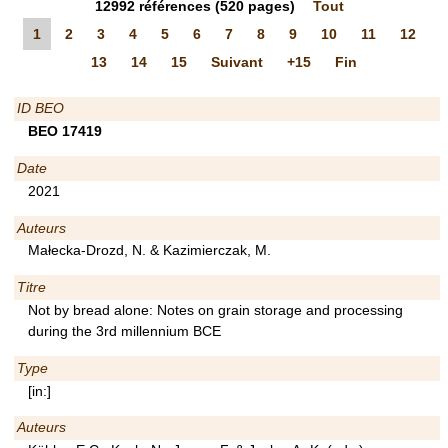
12992
références
(520 pages)
Tout
1
2
3
4
5
6
7
8
9
10
11
12
13
14
15
Suivant
+15
Fin
ID BEO
BEO 17419
Date
2021
Auteurs
Małecka-Drozd, N. & Kazimierczak, M.
Titre
Not by bread alone: Notes on grain storage and processing
during the 3rd millennium BCE
Type
[in:]
Auteurs