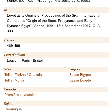
Köhler, E.C.; Kuch, N.; Junge, F. & Jeske, A.-K. (eds.)
In
Egypt at its Origins 6. Proceedings of the Sixth International
Conference "Origin of the State. Predynastic and Early
Dynastic Egypt", Vienna, 10th - 15th September 2017. OLA
303
Pages
469-499
Lieu d’édition
Leuven - Paris - Bristol
Sites
Région
Tell el-Farkha / Ghazala
Basse Égypte
Tell el-Murra
Basse Égypte
Période
Premières dynasties
Sujets
Céramique