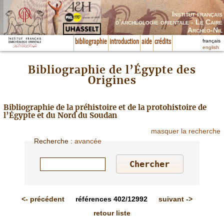
Institut français
d’archéologie orientale - Le Caire
Archéo-Nil
français
bibliographie
introduction
aide
crédits
english
Bibliographie de l’Égypte des
Origines
Bibliographie de la préhistoire et de la protohistoire de
l’Égypte et du Nord du Soudan
masquer la recherche
Recherche
:
avancée
<-
précédent
références
402/12992
suivant
->
retour liste