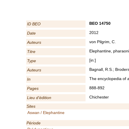
BEO 14750
ID BEO
2012
Date
von Pilgrim, C.
Auteurs
Elephantine, pharaon
Titre
[in:]
Type
Bagnall, R.S.; Broder
Auteurs
The encyclopedia of a
In
888-892
Pages
Chichester
Lieu d’édition
Sites
Aswan / Elephantine
Période