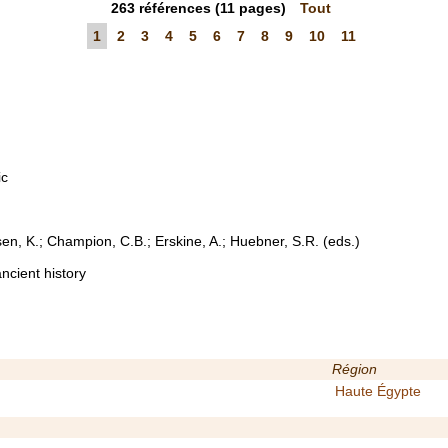
263
références
(11 pages)
Tout
1
2
3
4
5
6
7
8
9
10
11
ic
sen, K.; Champion, C.B.; Erskine, A.; Huebner, S.R. (eds.)
ncient history
Région
Haute Égypte