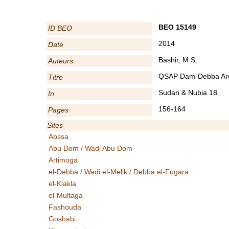
BEO 15149
ID BEO
2014
Date
Bashir, M.S.
Auteurs
QSAP Dam-Debba Archa
Titre
Sudan & Nubia 18
In
156-164
Pages
Sites
Abssa
Abu Dom / Wadi Abu Dom
Artimoga
el-Debba / Wadi el-Melik / Debba el-Fugara
el-Klakla
el-Multaga
Fashouda
Goshabi