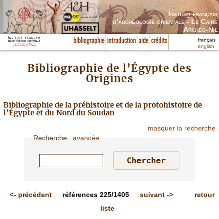
Institut français
d’archéologie orientale - Le Caire
Archéo-Nil
français
bibliographie
introduction
aide
crédits
english
Bibliographie de l’Égypte des
Origines
Bibliographie de la préhistoire et de la protohistoire de
l’Égypte et du Nord du Soudan
masquer la recherche
Recherche
:
avancée
<-
précédent
références
225/1405
suivant
->
retour
liste