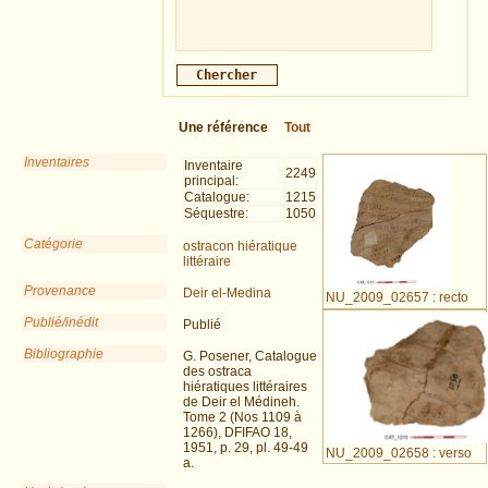
Une référence
Tout
Inventaires
Inventaire
2249
principal:
Catalogue:
1215
Séquestre:
1050
Catégorie
ostracon hiératique
littéraire
Provenance
Deir el-Medina
NU_2009_02657 : recto
Publié/inédit
Publié
Bibliographie
G. Posener, Catalogue
des ostraca
hiératiques littéraires
de Deir el Médineh.
Tome 2 (Nos 1109 à
1266), DFIFAO 18,
1951, p. 29, pl. 49-49
NU_2009_02658 : verso
a.