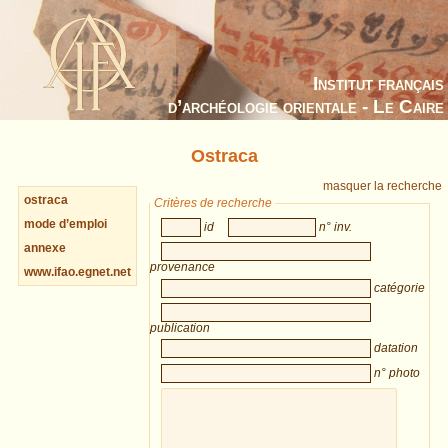
Institut français
d’archéologie orientale - Le Caire
Ostraca
masquer la recherche
ostraca
Critères de recherche
mode d’emploi
id
n° inv.
annexe
provenance
www.ifao.egnet.net
catégorie
publication
datation
n° photo