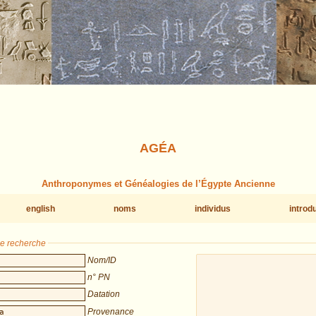
AGÉA
Anthroponymes et Généalogies de l’Égypte Ancienne
english
noms
individus
introd
de recherche
Nom/ID
n° PN
Datation
Provenance