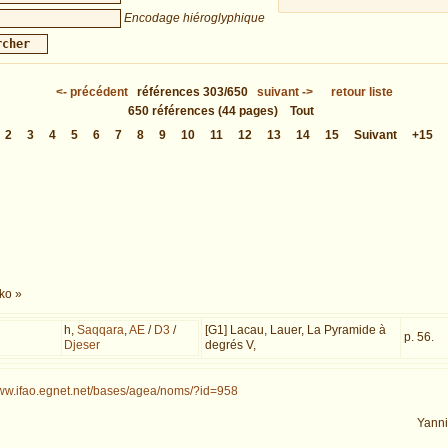
Encodage hiéroglyphique
<-
précédent
références
303/650
suivant
->
retour liste
650
références
(44 pages)
Tout
2
3
4
5
6
7
8
9
10
11
12
13
14
15
Suivant
+15
ko »
h,
Saqqara
,
AE
/
D3
/
[G1] Lacau, Lauer, La Pyramide à
p. 56.
Djeser
degrés V,
www.ifao.egnet.net/bases/agea/noms/?id=958
Yann