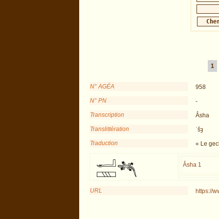
1
N° AGÉA
958
N° PN
-
Transcription
Âsha
Translittération
ʿšȝ
Traduction
« Le gec
Âsha 1
URL
https://