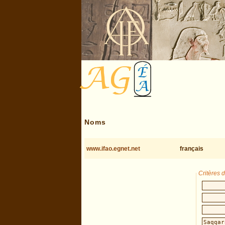
Noms
www.ifao.egnet.net
français
Critères 