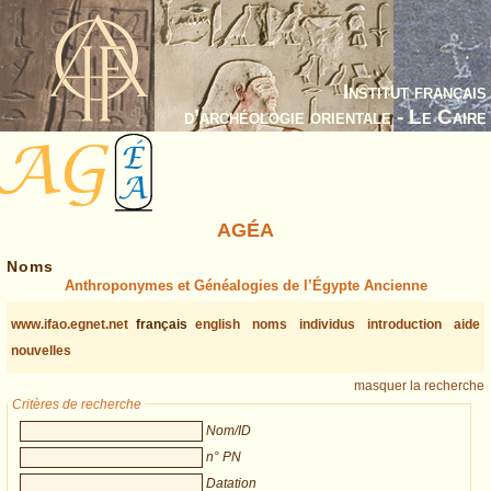
Institut français
d’archéologie orientale - Le Caire
AGÉA
Noms
Anthroponymes et Généalogies de l’Égypte Ancienne
www.ifao.egnet.net
français
english
noms
individus
introduction
aide
nouvelles
masquer la recherche
Critères de recherche
Nom/ID
n° PN
Datation