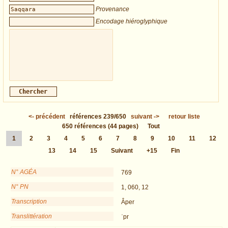
Provenance
Encodage hiéroglyphique
<-
précédent
références
239/650
suivant
->
retour liste
650
références
(44 pages)
Tout
1
2
3
4
5
6
7
8
9
10
11
12
13
14
15
Suivant
+15
Fin
N° AGÉA
769
N° PN
1, 060, 12
Transcription
Âper
Translittération
ʿpr