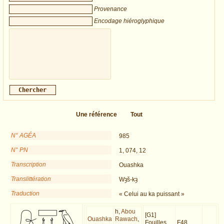
Provenance
Encodage hiéroglyphique
Une référence
Tout
N° AGÉA
985
N° PN
1, 074, 12
Transcription
Ouashka
Translittération
Wȝš-kȝ
Traduction
« Celui au ka puissant »
h,
Abou
[G1]
Ouashka
Rawach
,
Fouilles
F48.