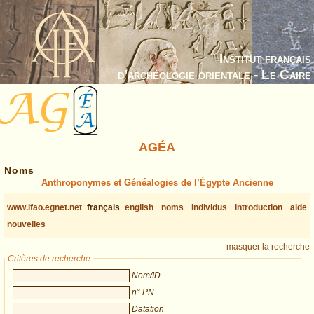
Institut français
d’archéologie orientale - Le Caire
AGÉA
Noms
Anthroponymes et Généalogies de l’Égypte Ancienne
www.ifao.egnet.net
français
english
noms
individus
introduction
aide
nouvelles
masquer la recherche
Critères de recherche
Nom/ID
n° PN
Datation