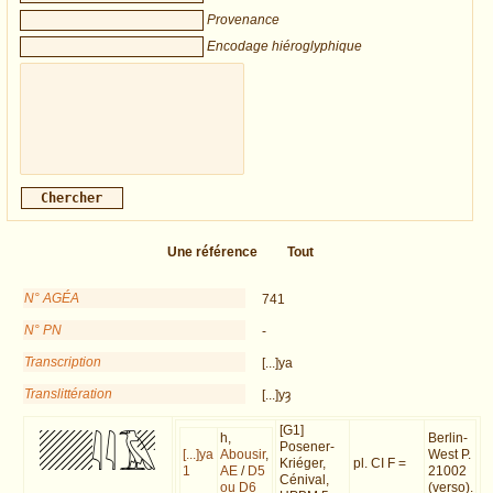
Provenance
Encodage hiéroglyphique
Une référence
Tout
N° AGÉA
741
N° PN
-
Transcription
[...]ya
Translittération
[...]yȝ
[G1]
h,
Berlin-
Posener-
[...]ya
Abousir
,
West P.
Kriéger,
pl. CI F =
1
AE
/
D5
21002
Cénival,
ou D6
(verso).