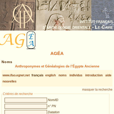
Institut français
d’archéologie orientale - Le Caire
AGÉA
Noms
Anthroponymes et Généalogies de l’Égypte Ancienne
www.ifao.egnet.net
français
english
noms
individus
introduction
aide
nouvelles
masquer la recherche
Critères de recherche
Nom/ID
n° PN
Datation