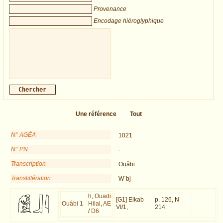
Provenance
Encodage hiéroglyphique
Une référence
Tout
N° AGÉA
1021
N° PN
-
Transcription
Ouâbi
Translittération
Wʿbj
h,
Ouadi
[G1] Elkab
p. 126, N
Ouâbi 1
Hilal
,
AE
VI/1,
214.
/
D6