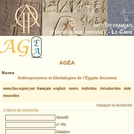
Institut français
d’archéologie orientale - Le Caire
AGÉA
Noms
Anthroponymes et Généalogies de l’Égypte Ancienne
www.ifao.egnet.net
français
english
noms
individus
introduction
aide
nouvelles
masquer la recherche
Critères de recherche
Nom/ID
n° PN
Datation