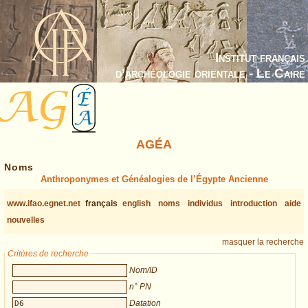
Institut français
d’archéologie orientale - Le Caire
AGÉA
Noms
Anthroponymes et Généalogies de l’Égypte Ancienne
www.ifao.egnet.net
français
english
noms
individus
introduction
aide
nouvelles
masquer la recherche
Critères de recherche
Nom/ID
n° PN
Datation