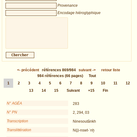
Provenance
Encodage hiéroglyphique
<-
précédent
références
869/984
suivant
->
retour liste
984
références
(66 pages)
Tout
1
2
3
4
5
6
7
8
9
10
11
12
13
14
15
Suivant
+15
Fin
N° AGÉA
283
N° PN
2, 294, 03
Transcription
Ninesoutânkh
Translittération
N(j)-nswt-ʿnḫ