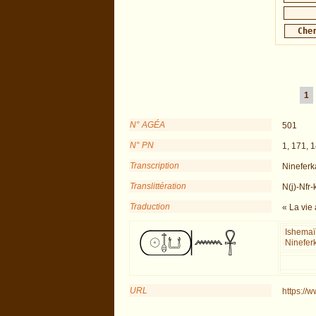
1
N° AGÉA
501
N° PN
1, 171, 
Transcription
Ninefer
Translittération
N(j)-Nfr-
Traduction
« La vie
Ishemaï 
Ninefer
URL
https://