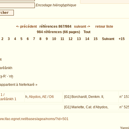
Encodage hiéroglyphique
<-
précédent
références
867/984
suivant
->
retour liste
984
références
(66 pages)
Tout
2
3
4
5
6
7
8
9
10
11
12
13
14
15
Suivant
+15
14
karêânkh
kȝ-Rʿ-ʿnḫ
 appartient à Neferkarê »
1 /
h,
Abydos
,
AE
/
D6
[G1] Borchardt, Denkm. II,
n° 15
karêânkh 1
[G1] Mariette, Cat. d'Abydos,
n° 52
www.ifao.egnet.net/bases/agea/noms/?id=501
Yann