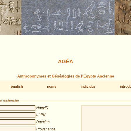
AGÉA
Anthroponymes et Généalogies de l’Égypte Ancienne
english
noms
individus
introd
de recherche
Nom/ID
n° PN
Datation
Provenance