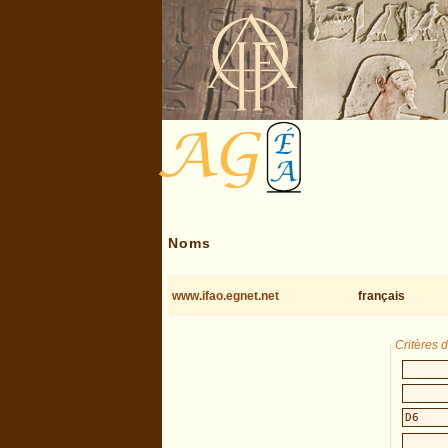
Noms
www.ifao.egnet.net
français
Critères 