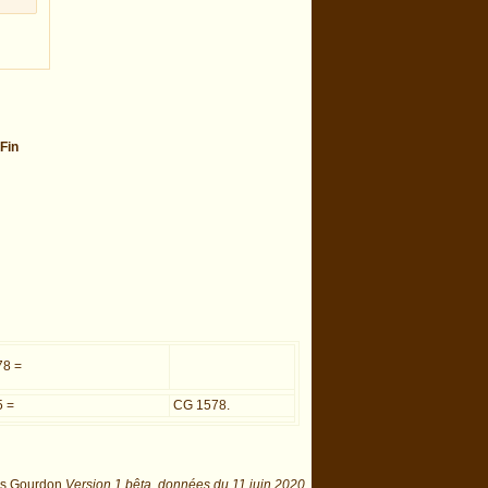
Fin
78 =
5 =
CG 1578.
is Gourdon
Version 1 bêta,
données du
11 juin 2020