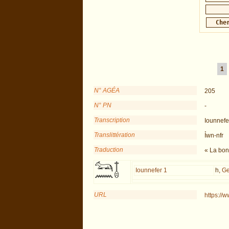
1
N° AGÉA
205
N° PN
-
Transcription
Iounnefe
Translittération
Ỉwn-nfr
Traduction
« La bon
Iounnefer 1
h,
Ge
URL
https://