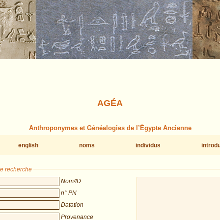
AGÉA
Anthroponymes et Généalogies de l’Égypte Ancienne
english
noms
individus
introd
de recherche
Nom/ID
n° PN
Datation
Provenance