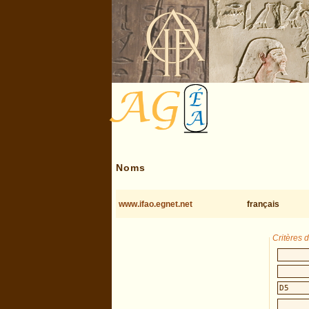
Noms
www.ifao.egnet.net
français
Critères 