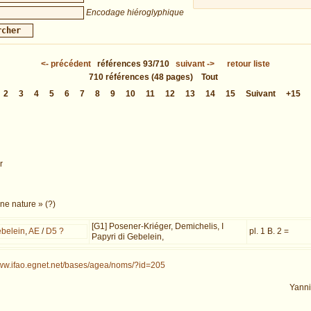
Encodage hiéroglyphique
<-
précédent
références
93/710
suivant
->
retour liste
710
références
(48 pages)
Tout
2
3
4
5
6
7
8
9
10
11
12
13
14
15
Suivant
+15
r
ne nature » (?)
[G1] Posener-Kriéger, Demichelis, I
belein
,
AE
/
D5 ?
pl. 1 B. 2 =
Papyri di Gebelein,
www.ifao.egnet.net/bases/agea/noms/?id=205
Yann