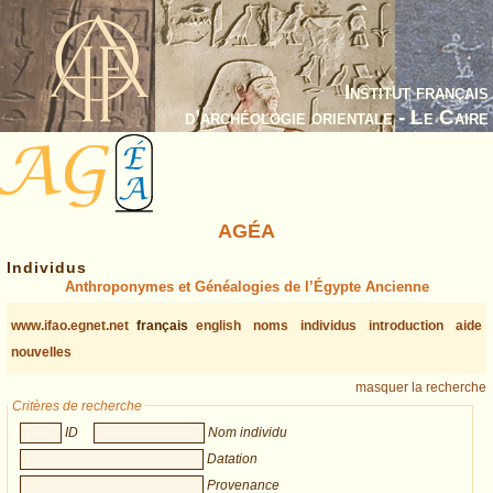
Institut français
d’archéologie orientale - Le Caire
AGÉA
Individus
Anthroponymes et Généalogies de l’Égypte Ancienne
www.ifao.egnet.net
français
english
noms
individus
introduction
aide
nouvelles
masquer la recherche
Critères de recherche
ID
Nom individu
Datation
Provenance