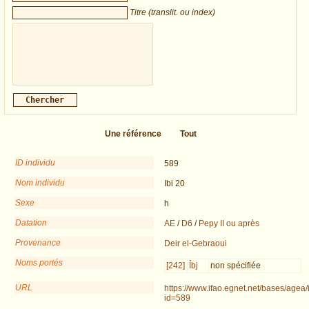
Titre (translit. ou index)
Une référence
Tout
ID individu
589
Nom individu
Ibi 20
Sexe
h
Datation
AE
/
D6
/
Pepy II ou après
Provenance
Deir el-Gebraoui
Noms portés
[242]
Ỉbj
non spécifiée
URL
https://www.ifao.egnet.net/bases/agea/
id=589