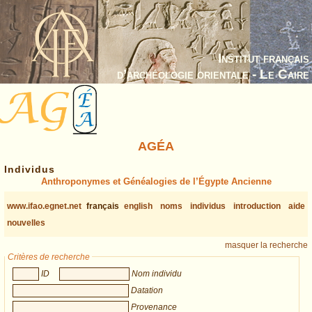
Institut français
d’archéologie orientale - Le Caire
AGÉA
Individus
Anthroponymes et Généalogies de l’Égypte Ancienne
www.ifao.egnet.net
français
english
noms
individus
introduction
aide
nouvelles
masquer la recherche
Critères de recherche
ID
Nom individu
Datation
Provenance