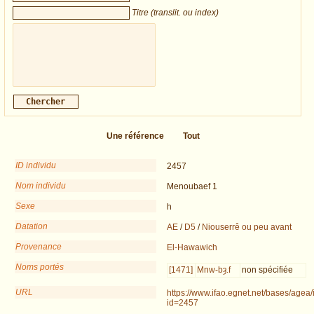
Titre (translit. ou index)
Une référence
Tout
ID individu
2457
Nom individu
Menoubaef 1
Sexe
h
Datation
AE
/
D5
/
Niouserrê ou peu avant
Provenance
El-Hawawich
Noms portés
[1471]
Mnw-bȝ.f
non spécifiée
URL
https://www.ifao.egnet.net/bases/agea/
id=2457