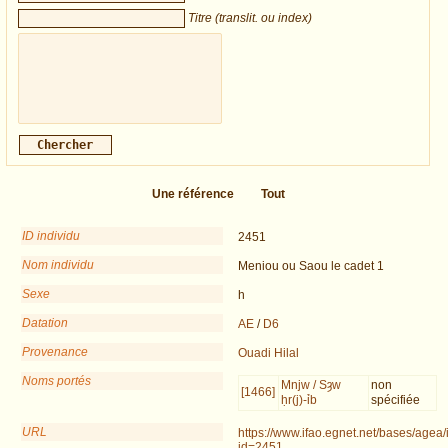
Titre (translit. ou index)
Une référence
Tout
ID individu
2451
Nom individu
Meniou ou Saou le cadet 1
Sexe
h
Datation
AE
/
D6
Provenance
Ouadi Hilal
Noms portés
Mnjw / Sȝw
non
[1466]
ḥr(j)-ỉb
spécifiée
URL
https://www.ifao.egnet.net/bases/agea/
id=2451