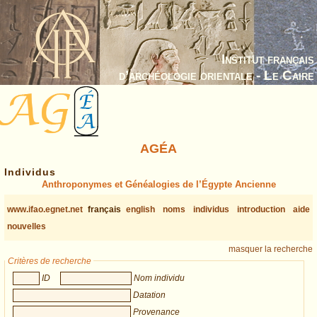
Institut français
d’archéologie orientale - Le Caire
AGÉA
Individus
Anthroponymes et Généalogies de l’Égypte Ancienne
www.ifao.egnet.net
français
english
noms
individus
introduction
aide
nouvelles
masquer la recherche
Critères de recherche
ID
Nom individu
Datation
Provenance