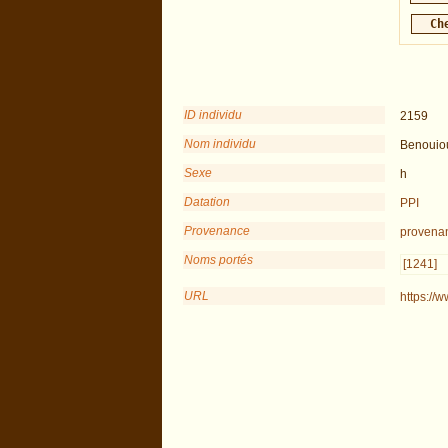
ID individu
2159
Nom individu
Benouio
Sexe
h
Datation
PPI
Provenance
provena
Noms portés
[1241]
URL
https://