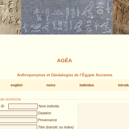
AGÉA
Anthroponymes et Généalogies de l’Égypte Ancienne
english
noms
individus
introd
s de recherche
ID
Nom individu
Datation
Provenance
Titre (translit. ou index)