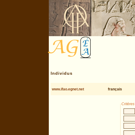
Individus
www.ifao.egnet.net
français
Critère