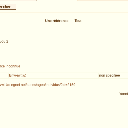
Une référence
Tout
uou 2
nce inconnue
Bnw-ỉw(.w)
non spécifiée
www.ifao.egnet.net/bases/agea/individus/?id=2159
Yann