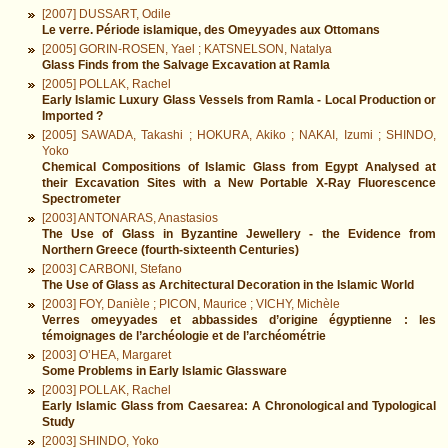
[2007] DUSSART, Odile
Le verre. Période islamique, des Omeyyades aux Ottomans
[2005] GORIN-ROSEN, Yael ; KATSNELSON, Natalya
Glass Finds from the Salvage Excavation at Ramla
[2005] POLLAK, Rachel
Early Islamic Luxury Glass Vessels from Ramla - Local Production or
Imported ?
[2005] SAWADA, Takashi ; HOKURA, Akiko ; NAKAI, Izumi ; SHINDO,
Yoko
Chemical Compositions of Islamic Glass from Egypt Analysed at
their Excavation Sites with a New Portable X-Ray Fluorescence
Spectrometer
[2003] ANTONARAS, Anastasios
The Use of Glass in Byzantine Jewellery - the Evidence from
Northern Greece (fourth-sixteenth Centuries)
[2003] CARBONI, Stefano
The Use of Glass as Architectural Decoration in the Islamic World
[2003] FOY, Danièle ; PICON, Maurice ; VICHY, Michèle
Verres omeyyades et abbassides d’origine égyptienne : les
témoignages de l’archéologie et de l’archéométrie
[2003] O’HEA, Margaret
Some Problems in Early Islamic Glassware
[2003] POLLAK, Rachel
Early Islamic Glass from Caesarea: A Chronological and Typological
Study
[2003] SHINDO, Yoko