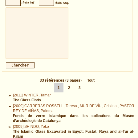
date inf.
date sup.
33
références
(3 pages)
Tout
1
2
3
[2011] WINTER, Tamar
The Glass Finds
[2009] CARRERAS ROSSELL, Teresa ; MUR DE VÍU, Cristina ; PASTOR
REY DE VIÑAS, Paloma
Fonds de verre islamique dans les collections du Musée
d’archéologie de Catalunya
[2009] SHINDO, Yoko
The Islamic Glass Excavated in Egypt: Fustāt, Rāya and al-Tūr al-
Kīlānī