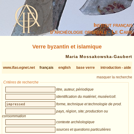
Institut français
d’archéologie orientale - Le Caire
Verre byzantin et islamique
Maria Mossakowska-Gaubert
www.ifao.egnet.net
français
english
base verre
introduction - aide
masquer la recherche
Critères de recherche
titre, auteur, périodique
identification du matériel, musée/coll.
forme, technique et technologie de prod.
pays, région, site; production ou
consommation
contexte archéologique
sources et questions particulières