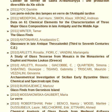
L’atelier de verrier de Sabra Al-Mansūriyya : une production
diversifiée du XIe siècle
[2011] FOY, Danièle
Les porte-mèche des lampes en verre de l’Antiquité tardive
[2011] WEDEPOHL, Karl Hans ; SIMON, Klaus ; KRONZ, Andreas
Data on 61 Chemical Elements for the Characterization of Three
Major Glass Compositions in late Antiquity and the Middle Age
[2011] WINTER, Tamar
The Glass Finds
[2010] ANTONARAS, Anastassios C.
Glassware in late Antique Thessalonikē (Third to Seventh Centuries
C.E.)
[2010] ARLETTI, Rosalla ; FIORI, C ; VANDINI, Mariangela
A Study of Glass Tesserae from Mosaics in the Monasteries of
Daphni and Hosios Loukas (Greece)
[2010] ARLETTI, Rossella ; GIACOBBE, C. ; QUARTIERI, Simona ;
SABATINO, Giuseppe ; TIGANO, Gabriella ; TRISCARI, Maurizio ;
VEZZALINI, Giovanna
Archaeometrical Investigation of Sicilian Early Byzantine Glass:
Chemical and Spectrodcopic Data
[2010] BURDAJEWICZ, Mariusz
Glass Finds from Geronisos Island
[2010] MOSSAKOWSKA-GAUBERT, Maria
Le verre
[2010] ROBERTSHAW, Peter ; BENCO, Nancy ; WOOD, Marilee ;
DUSSUBIEUX, Laure ; MELCHIORRE, Erik ; ETTAHIRI, Ahmed
Chemical Analysis of Glass Beads from Medieval Al-Basra