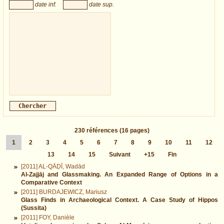
date inf.
date sup.
230
références
(16 pages)
1
2
3
4
5
6
7
8
9
10
11
12
13
14
15
Suivant
+15
Fin
[2011] AL-QĀḌĪ, Wadād
Al-Zajjāj and Glassmaking. An Expanded Range of Options in a
Comparative Context
[2011] BURDAJEWICZ, Mariusz
Glass Finds in Archaeological Context. A Case Study of Hippos
(Sussita)
[2011] FOY, Danièle