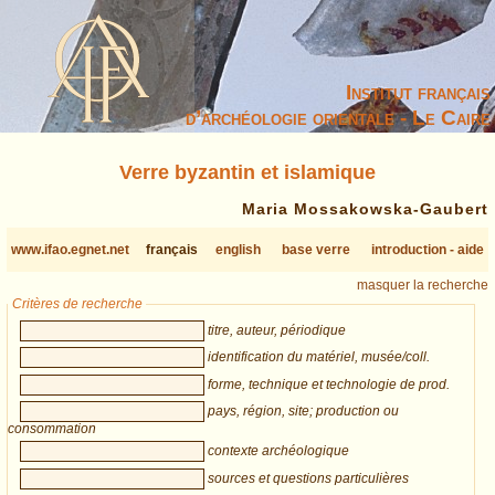
Institut français
d’archéologie orientale - Le Caire
Verre byzantin et islamique
Maria Mossakowska-Gaubert
www.ifao.egnet.net
français
english
base verre
introduction - aide
masquer la recherche
Critères de recherche
titre, auteur, périodique
identification du matériel, musée/coll.
forme, technique et technologie de prod.
pays, région, site; production ou
consommation
contexte archéologique
sources et questions particulières