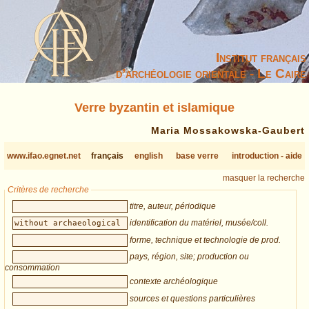
Institut français
d’archéologie orientale - Le Caire
Verre byzantin et islamique
Maria Mossakowska-Gaubert
www.ifao.egnet.net
français
english
base verre
introduction - aide
masquer la recherche
Critères de recherche
titre, auteur, périodique
identification du matériel, musée/coll.
forme, technique et technologie de prod.
pays, région, site; production ou
consommation
contexte archéologique
sources et questions particulières