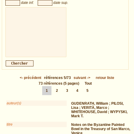
date inf.
date sup.
<-
précédent
références
5/73
suivant
->
retour liste
73
références
(5 pages)
Tout
1
2
3
4
5
auteur(s)
GUDENRATH, William ; PILOSI,
Lisa ; VERITÀ, Marco ;
WHITEHOUSE, David ; WYPYSKI,
Mark T.
titre
Notes on the Byzantine Painted
Bowl in the Treasury of San Marco,
Venice