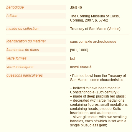
périodique
JGS 49
édition
The Corning Museum of Glass,
Corning, 2007, p. 57-62
musée ou collection
Treasury of San Marco (
Venise
)
identification du matériel
sans contexte archéologique
fourchettes de dates
[901, 1000]
verre formes
bol
verre techniques
lustré
émaillé
questions particulières
• Painted bowl from the Treasury of
San Marco - some characteristics:
– belived to have been made in
Constantinople (10th century);
– made of deep purplish red glass;
– decorated with large medallions
containing figures, small medallions
containing heads, pseudo-Kufic
inscriptions, and arabesques;
– silver-gilt mount with two scrolling
handles, each of which is set with a
single blue, glass gem;