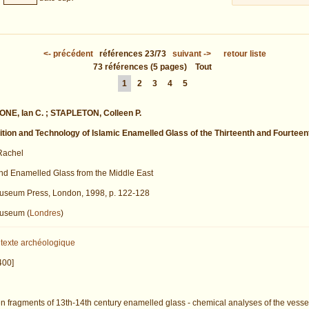
<-
précédent
références
23/73
suivant
->
retour liste
73
références
(5 pages)
Tout
1
2
3
4
5
NE, Ian C. ; STAPLETON, Colleen P.
ion and Technology of Islamic Enamelled Glass of the Thirteenth and Fourteen
achel
nd Enamelled Glass from the Middle East
Museum Press, London, 1998, p. 122-128
Museum (
Londres
)
texte archéologique
400]
en fragments of 13th-14th century enamelled glass - chemical analyses of the vess