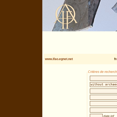
www.ifao.egnet.net
f
Critères de recherc
date inf.