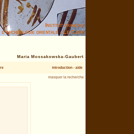
Institut français
d’archéologie orientale - Le Caire
Maria Mossakowska-Gaubert
re
introduction - aide
masquer la recherche