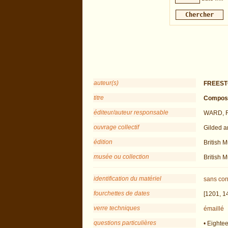
auteur(s)
FREESTO
titre
Composit
éditeur/auteur responsable
WARD, R
ouvrage collectif
Gilded a
édition
British 
musée ou collection
British 
identification du matériel
sans con
fourchettes de dates
[1201, 1
verre techniques
émaillé
questions particulières
• Eighte