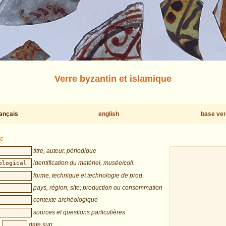
Verre byzantin et islamique
rançais
english
base ver
he
titre, auteur, périodique
identification du matériel, musée/coll.
forme, technique et technologie de prod.
pays, région, site; production ou consommation
contexte archéologique
sources et questions particulières
date sup.