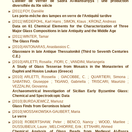
L’atelier de verrier de Sabra Al-Mansūriyya : une production
diversifiée du XIe siècle
[2011] FOY, Danièle
Les porte-mèche des lampes en verre de l’Antiquité tardive
[2011] WEDEPOHL, Karl Hans ; SIMON, Klaus ; KRONZ, Andreas
Data on 61 Chemical Elements for the Characterization of Three
Major Glass Compositions in late Antiquity and the Middle Age
[2011] WINTER, Tamar
The Glass Finds
[2010] ANTONARAS, Anastassios C.
Glassware in late Antique Thessalonikē (Third to Seventh Centuries
C.E.)
[2010] ARLETTI, Rosalla ; FIORI, C ; VANDINI, Mariangela
A Study of Glass Tesserae from Mosaics in the Monasteries of
Daphni and Hosios Loukas (Greece)
[2010] ARLETTI, Rossella ; GIACOBBE, C. ; QUARTIERI, Simona ;
SABATINO, Giuseppe ; TIGANO, Gabriella ; TRISCARI, Maurizio ;
VEZZALINI, Giovanna
Archaeometrical Investigation of Sicilian Early Byzantine Glass:
Chemical and Spectrodcopic Data
[2010] BURDAJEWICZ, Mariusz
Glass Finds from Geronisos Island
[2010] MOSSAKOWSKA-GAUBERT, Maria
Le verre
[2010] ROBERTSHAW, Peter ; BENCO, Nancy ; WOOD, Marilee ;
DUSSUBIEUX, Laure ; MELCHIORRE, Erik ; ETTAHIRI, Ahmed
Chemical Analysis of Glass Beads from Medieval Al-Basra