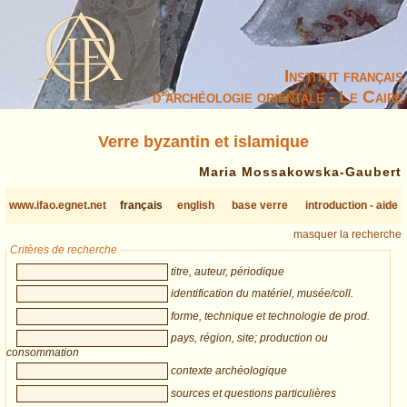
Institut français
d’archéologie orientale - Le Caire
Verre byzantin et islamique
Maria Mossakowska-Gaubert
www.ifao.egnet.net
français
english
base verre
introduction - aide
masquer la recherche
Critères de recherche
titre, auteur, périodique
identification du matériel, musée/coll.
forme, technique et technologie de prod.
pays, région, site; production ou
consommation
contexte archéologique
sources et questions particulières