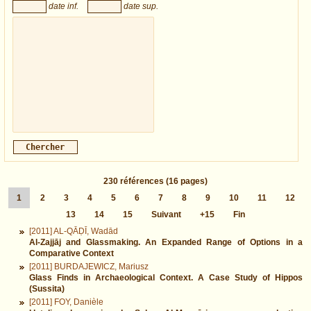
date inf.
date sup.
230
références
(16 pages)
1
2
3
4
5
6
7
8
9
10
11
12
13
14
15
Suivant
+15
Fin
[2011] AL-QĀḌĪ, Wadād
Al-Zajjāj and Glassmaking. An Expanded Range of Options in a
Comparative Context
[2011] BURDAJEWICZ, Mariusz
Glass Finds in Archaeological Context. A Case Study of Hippos
(Sussita)
[2011] FOY, Danièle