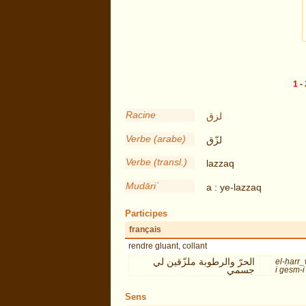
1
-
Racine
لزق
Verbe (arabe)
لزّق
Verbe (transl.)
lazzaq
Mudāriʾ
a : ye-lazzaq
Participes
français
rendre gluant, collant
الحرّ والرطوبة ملزّقين لي
el-ḥarr_
جسمي
i gesm-i
Sens