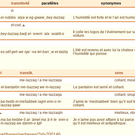
transitivité
parallèles
synonymes
vi
er-ruṭūba ʿalya w eg-gaww_bey-lazzaq
L’humidité est forte et le l’air est humi
vt-cod هـ
Il colle les logos de l’événement sur s
bey-lazzaq badj el-ʾevent ʿala ʿarabīt-o
voiture.
L’été est revenu et avec lui la chaleur 
eṣ-ṣēf geh we rgeʿ-na lel-ḥarr_w et-talzīq
l’humidité qui poisse.
l
translit.
sens
me-lazzaq / a me-lazzaqa
collant, mou
el-banṭalōn me-ḥazzaq we m-lazzaq
Le pantalon est serré et collant.
me-lazzaq / a me-lazzaqa
collant, siru
ba-ḥebb el-mešabbek raġm enn-o m-
J’aime le ‘meshabbek’ bien qu’il soit t
lazzaq qawi
collant.
م
me-lazzaq / a me-lazzaqīn
mielleux, ob
ma ba-ḥebbe-š at-ʿāmel maʿā-h le ʾenn-o
Je n’aime pas avoir affaire à lui parce
m-lazzaq we damm-o tqīl
qu’il est mielleux et antipathique.
t.net/bases/verbeseg/?id=200146