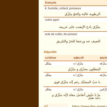
français
ê. humide, collant, poisseux
الرطوية عالية والجوّ بيلزّق
coller qqch
بيلزّق بادج الإيفنت على عربيته
acte de coller, de poisser
الصيف جه ورجعنا للحرّ والتلزيق
Adjectifs
schème
adjectif
plurie
ملزّقة
ملزّق / ة
مِفَعَّل
البنطلون محزّق و ملزّق
ملزّقة
ملزّق / ة
مِفَعَّل
با حبّ المشبّك رغم إنّه ملزّق قوي
لزّقين
ملزّق / ة
مِفَعَّل
ما با حبّش أتعامل معاه لإنّه ملزّق و
دمّه تقيل
url
https://www.ifao.egne