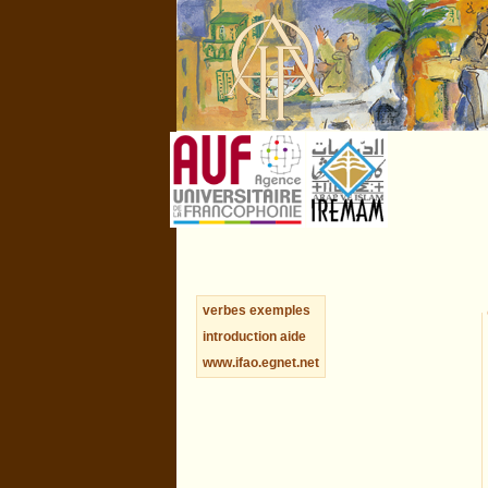
verbes
exemples
introduction
aide
www.ifao.egnet.net