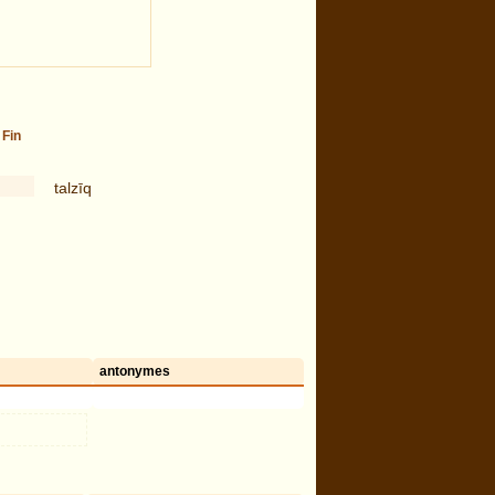
-
Fin
talzīq
antonymes