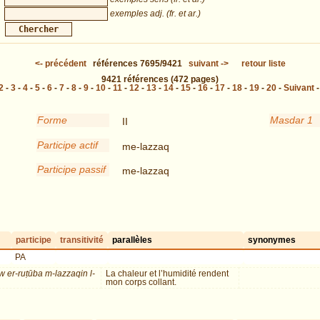
exemples adj. (fr. et ar.)
<-
précédent
références
7695/9421
suivant
->
retour liste
9421
références
(472 pages)
2
-
3
-
4
-
5
-
6
-
7
-
8
-
9
-
10
-
11
-
12
-
13
-
14
-
15
-
16
-
17
-
18
-
19
-
20
-
Suivant
Forme
Masdar 1
II
Participe actif
me-lazzaq
Participe passif
me-lazzaq
participe
transitivité
parallèles
synonymes
PA
w er-ruṭūba m-lazzaqin l-
La chaleur et l’humidité rendent
mon corps collant.