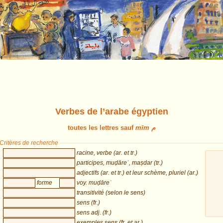
Verbes de l’arabe égyptien
toutes les lettres sauf
mīm م
Critères de recherche
racine, verbe (ar. et tr.)
participes, muḍāreʿ, maṣdar (tr.)
adjectifs (ar. et tr.) et leur schème, pluriel (ar.)
forme
voy. muḍāreʿ
transitivité (selon le sens)
sens (fr.)
sens adj. (fr.)
exemples sens (fr. et ar.)