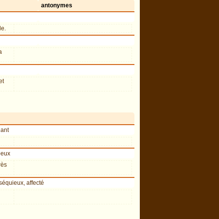
antonymes
de.
a
et
lant
peux
rès
séquieux, affecté