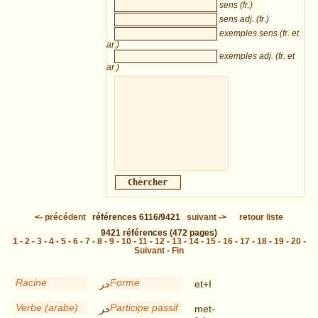
sens (fr.)
sens adj. (fr.)
exemples sens (fr. et
ar.)
exemples adj. (fr. et
ar.)
<-
précédent
références
6116/9421
suivant
->
retour liste
9421
références
(472 pages)
1
-
2
-
3
-
4
-
5
-
6
-
7
-
8
-
9
-
10
-
11
-
12
-
13
-
14
-
15
-
16
-
17
-
18
-
19
-
20
-
Suivant
-
Fin
Racine
Forme
فحر
et+I
Verbe (arabe)
Participe passif
اتفحر
met-