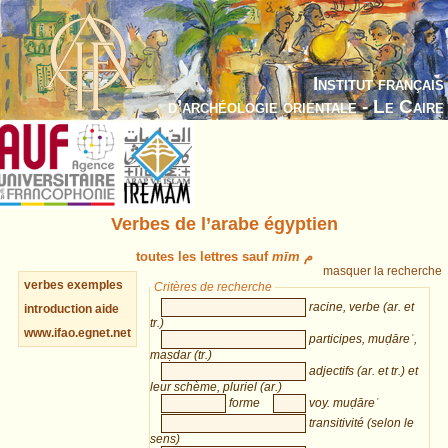
Institut français
d’archéologie orientale - Le Caire
Verbes de l’arabe égyptien
toutes les lettres sauf
mīm م
masquer la recherche
verbes
exemples
Critères de recherche
racine, verbe (ar. et
introduction
aide
tr.)
www.ifao.egnet.net
participes, muḍāreʿ,
maṣdar (tr.)
adjectifs (ar. et tr.) et
leur schème, pluriel (ar.)
forme
voy. muḍāreʿ
transitivité (selon le
sens)