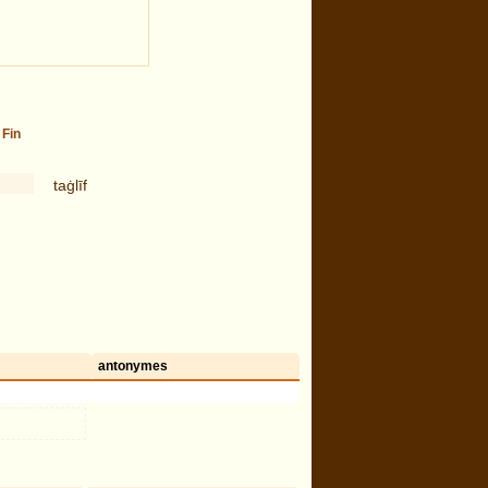
-
Fin
taġlīf
antonymes