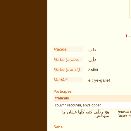
1
-
Racine
غلف
Verbe (arabe)
غلّف
Verbe (transl.)
ġallef
Mudāriʾ
e : ye-ġallef
Participes
français
couvrir, recouvrir, envelopper
هوّ مغلّف كتبه كلّها عشان ما
howwa m
تتبهدلش
ʿašān m
Sens