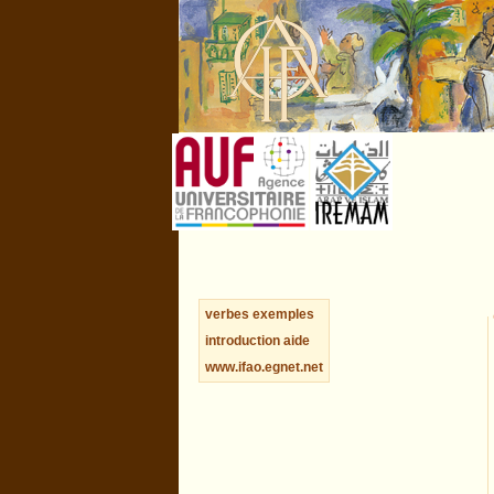
verbes
exemples
introduction
aide
www.ifao.egnet.net