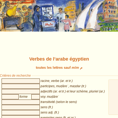
Verbes de l’arabe égyptien
toutes les lettres sauf
mīm م
Critères de recherche
racine, verbe (ar. et tr.)
participes, muḍāreʿ, maṣdar (tr.)
adjectifs (ar. et tr.) et leur schème, pluriel (ar.)
forme
voy. muḍāreʿ
transitivité (selon le sens)
sens (fr.)
sens adj. (fr.)
exemples sens (fr. et ar.)