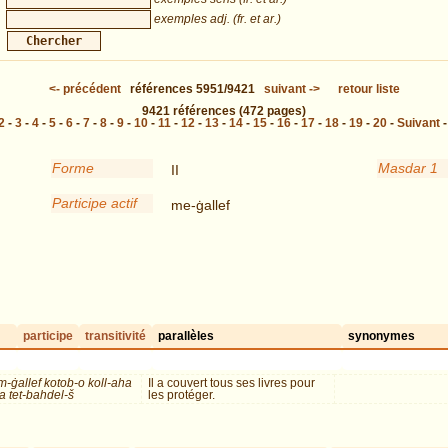
exemples adj. (fr. et ar.)
<-
précédent
références
5951/9421
suivant
->
retour liste
9421
références
(472 pages)
2
-
3
-
4
-
5
-
6
-
7
-
8
-
9
-
10
-
11
-
12
-
13
-
14
-
15
-
16
-
17
-
18
-
19
-
20
-
Suivant
Forme
Masdar 1
II
Participe actif
me-ġallef
participe
transitivité
parallèles
synonymes
-ġallef kotob-o koll-aha
Il a couvert tous ses livres pour
a tet-bahdel-š
les protéger.