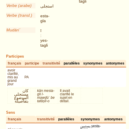
tagli
Verbe (arabe)
استجلى
Verbe (transl.)
esta-
gla
Mudāriʾ
ī
:
yes-
tagli
Participes
français
participe
transitivité
parallèles
synonymes
antonymes
avoir
clarifié,
mis au
PA
grand
jour
كان
kān mesta-
Il avait
مستجلي
gli l-
clarifié le
الموضوع
mawḍūʿ be
sujet en
بتفاصيله
tafāṣīl-o
détail.
Sens
français
transitivité
parallèles
synonymes
antonymes
يستبين yesta-