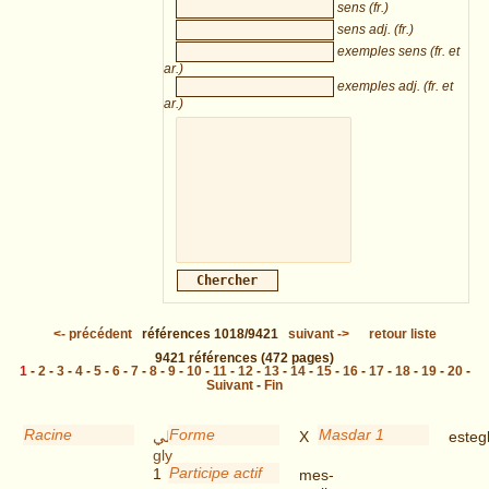
sens (fr.)
sens adj. (fr.)
exemples sens (fr. et
ar.)
exemples adj. (fr. et
ar.)
<-
précédent
références
1018/9421
suivant
->
retour liste
9421
références
(472 pages)
1
-
2
-
3
-
4
-
5
-
6
-
7
-
8
-
9
-
10
-
11
-
12
-
13
-
14
-
15
-
16
-
17
-
18
-
19
-
20
-
Suivant
-
Fin
Racine
Forme
Masdar 1
جلي
X
esteg
gly
Participe actif
1
mes-