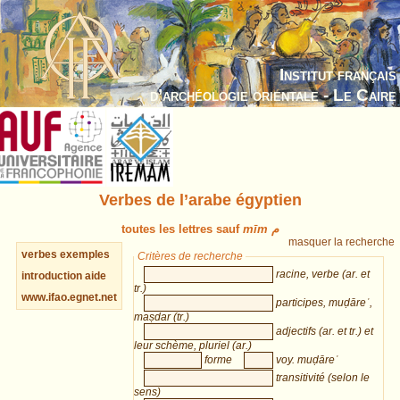
Institut français
d’archéologie orientale - Le Caire
Verbes de l’arabe égyptien
toutes les lettres sauf
mīm م
masquer la recherche
verbes
exemples
Critères de recherche
racine, verbe (ar. et
introduction
aide
tr.)
www.ifao.egnet.net
participes, muḍāreʿ,
maṣdar (tr.)
adjectifs (ar. et tr.) et
leur schème, pluriel (ar.)
forme
voy. muḍāreʿ
transitivité (selon le
sens)