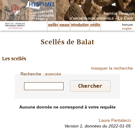
Institut français
d’archéologie orientale - Le Caire
français
scellés
sceaux
introduction
crédits
english
Scellés de Balat
Les scellés
masquer la recherche
Recherche
:
avancée
Aucune donnée ne correspond à votre requête
Laure Pantalacci
Version 1,
données du
2022-01-05