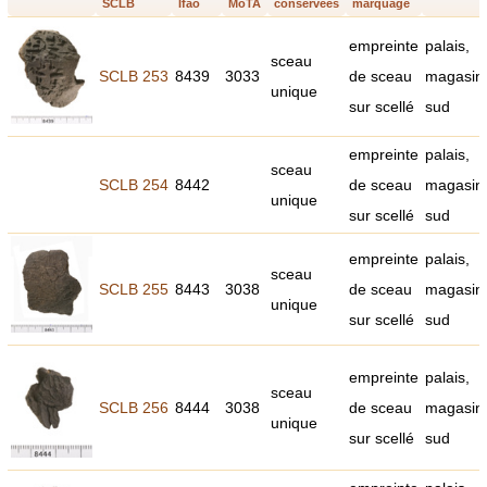
SCLB
Ifao
MoTA
conservées
marquage
empreinte
palais,
sceau
SCLB 253
8439
3033
de sceau
magasin
unique
sur scellé
sud
empreinte
palais,
sceau
SCLB 254
8442
de sceau
magasin
unique
sur scellé
sud
empreinte
palais,
sceau
SCLB 255
8443
3038
de sceau
magasin
unique
sur scellé
sud
empreinte
palais,
sceau
SCLB 256
8444
3038
de sceau
magasin
unique
sur scellé
sud