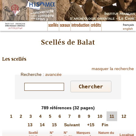
Institut français
d’archéologie orientale - Le Caire
français
scellés
sceaux
introduction
crédits
english
Scellés de Balat
Les scellés
masquer la recherche
Recherche
:
avancée
789
références
(32 pages)
1
2
3
4
5
6
7
8
9
10
11
12
13
14
15
Suivant
+15
Fin
Scellé
N°
N°
Marques
Nature du
Localisati