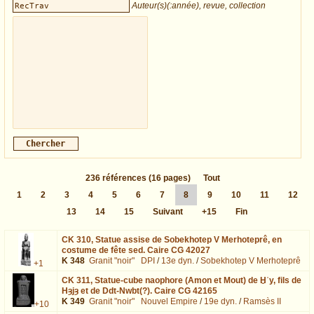
Auteur(s)(:année), revue, collection
236
références
(16 pages)
Tout
1
2
3
4
5
6
7
8
9
10
11
12
13
14
15
Suivant
+15
Fin
CK 310,
Statue assise de Sobekhotep V Merhoteprê, en
costume de fête sed. Caire CG 42027
K 348
Granit "noir"
DPI
/
13e dyn.
/
Sobekhotep V Merhoteprê
+1
CK 311,
Statue-cube naophore (Amon et Mout) de Ḫʿy, fils de
Hȝjȝ et de Ddt-Nwbt(?). Caire CG 42165
K 349
Granit "noir"
Nouvel Empire
/
19e dyn.
/
Ramsès II
+10