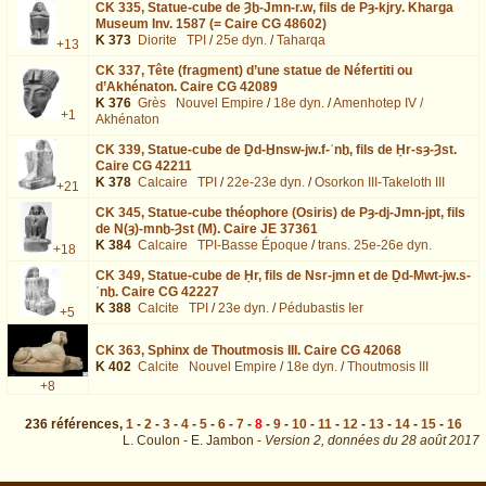
CK 335,
Statue-cube de Ȝḫ-Jmn-r.w, fils de Pȝ-kjry. Kharga
Museum Inv. 1587 (= Caire CG 48602)
K 373
Diorite
TPI
/
25e dyn.
/
Taharqa
+13
CK 337,
Tête (fragment) d’une statue de Néfertiti ou
d’Akhénaton. Caire CG 42089
K 376
Grès
Nouvel Empire
/
18e dyn.
/
Amenhotep IV /
+1
Akhénaton
CK 339,
Statue-cube de Ḏd-Ḫnsw-jw.f-ʿnḫ, fils de Ḥr-sȝ-Ȝst.
Caire CG 42211
K 378
Calcaire
TPI
/
22e-23e dyn.
/
Osorkon III-Takeloth III
+21
CK 345,
Statue-cube théophore (Osiris) de Pȝ-dj-Jmn-jpt, fils
de N(ȝ)-mnḫ-Ȝst (M). Caire JE 37361
K 384
Calcaire
TPI-Basse Époque
/
trans. 25e-26e dyn.
+18
CK 349,
Statue-cube de Ḥr, fils de Nsr-jmn et de Ḏd-Mwt-jw.s-
ʿnḫ. Caire CG 42227
K 388
Calcite
TPI
/
23e dyn.
/
Pédubastis Ier
+5
CK 363,
Sphinx de Thoutmosis III. Caire CG 42068
K 402
Calcite
Nouvel Empire
/
18e dyn.
/
Thoutmosis III
+8
236
références
,
1
-
2
-
3
-
4
-
5
-
6
-
7
-
8
-
9
-
10
-
11
-
12
-
13
-
14
-
15
-
16
L. Coulon - E. Jambon -
Version 2,
données du
28 août 2017
page=8&total=236&nb=15&biblio=RecTrav : exécutée en 0.028279 s.