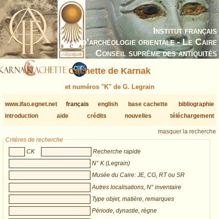
Institut français
d’archéologie orientale - Le Caire
Conseil suprême des antiquités
Cachette de Karnak
et numéros "K" de G. Legrain
www.ifao.egnet.net
français
english
base cachette
bibliographie
introduction
aide
crédits
nouvelles
téléchargement
masquer la recherche
Critères de recherche
CK
Recherche rapide
N° K (Legrain)
Musée du Caire: JE, CG, RT ou SR
Autres localisations, N° inventaire
Type objet, matière, remarques
Période, dynastie, règne