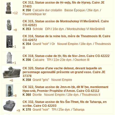
CK 312,
Statue assise de Ḥr-wḏȝ, fils de Ḥȝrwȝ. Caire JE
37403
K 350
Calcaire dur cristallin
Basse Époque
/
26e dyn.
/
+12
Psammétique Ier
CK 315,
Statue assise de Montouhotep VI Merânkhrê. Caire
CG 42021
K 353
Schiste
DPI
/
16e dyn.
/
Montouhotep VI Merânkhrê
+8
CK 316,
Statue de la reine Isis, mère de Thoutmosis III. Caire
CG 42072
K 354
Granit "noir"
/
Or
Nouvel Empire
/
18e dyn.
/
Thoutmosis
+1
III
CK 318,
Statue-cube de Ḥr, fils de Nsr-Jmn. Caire CG 42222
K 356
Calcaire
TPI
/
22e-23e dyn.
/
Osorkon III
+1
CK 320,
Statue d’une vache debout, devant laquelle un
personnage agenouillé présente un grand vase. Caire JE
37378
K 358
Granit "gris"
Nouvel Empire
+6
CK 322,
Statue assise de Jmn-m-ḥb, dit Mʿḥw, mentionnant
Ḥpw-snb, Premier Prophète d'Amon. Caire CG 42112
K 360
Diorite
Nouvel Empire
/
18e dyn.
/
Thoutmosis II
+8
CK 332,
Statue assise de Ns-Šw-Tfnwt, fils de Taharqa, en
scribe. Caire CG 42203
K 370
Granit "noir"
TPI
/
25e dyn.
/
Taharqa
+9