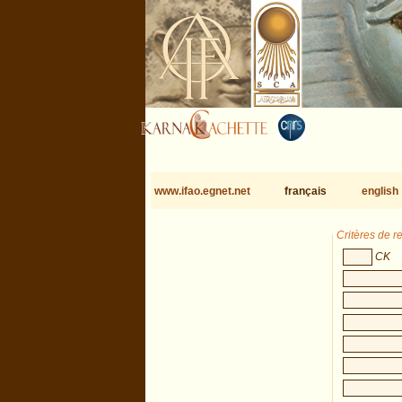
www.ifao.egnet.net
français
english
Critères de 
CK