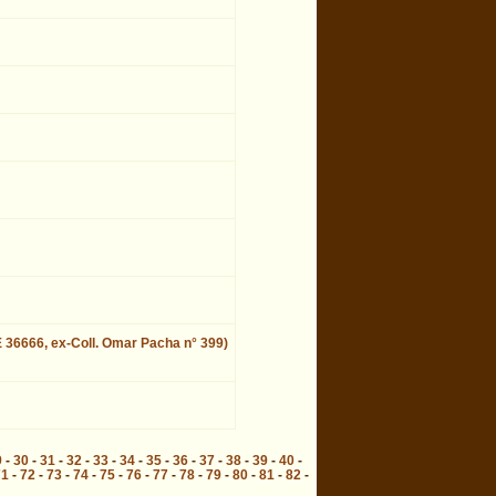
JE 36666, ex-Coll. Omar Pacha n° 399)
9
-
30
-
31
-
32
-
33
-
34
-
35
-
36
-
37
-
38
-
39
-
40
-
71
-
72
-
73
-
74
-
75
-
76
-
77
-
78
-
79
-
80
-
81
-
82
-