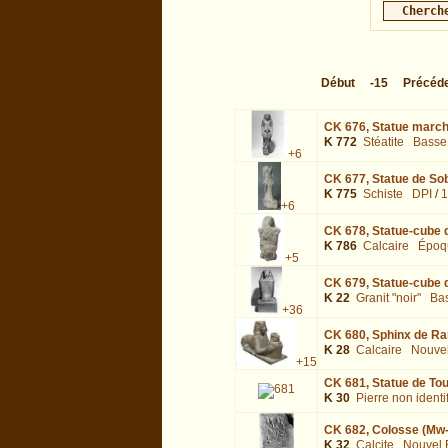
Début
-15
Précéd
CK 676,
Statue marcha
K 772
Stéatite
Basse
+6
CK 677,
Statue de So
K 775
Schiste
DPI
/
1
+6
CK 678,
Statue-cube 
K 786
Calcaire
Époq
+5
CK 679,
Statue-cube d
K 22
Granit "noir"
Ba
+36
CK 680,
Sphinx de Ra
K 28
Calcaire
Nouve
+15
CK 681,
Statue de To
K 30
Pierre non identi
CK 682,
Colosse (Mw-
K 32
Calcite
Nouvel 