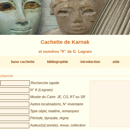
Cachette de Karnak
et numéros "K" de G. Legrain
base cachette
bibliographie
introduction
aide
recherche
Recherche rapide
N° K (Legrain)
Musée du Caire: JE, CG, RT ou SR
Autres localisations, N° inventaire
Type objet, matière, remarques
Période, dynastie, règne
Auteur(s)(:année), revue, collection