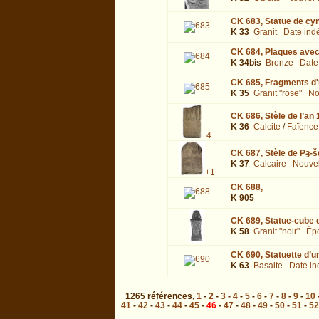
CK 683,
Statue de cy
K 33
Granit
Date ind
CK 684,
Plaques avec
K 34bis
Bronze
Date
CK 685,
Fragments d'u
K 35
Granit "rose"
No
CK 686,
Stèle de l’an
K 36
Calcite
/
Faïence
+4
CK 687,
Stèle de Pȝ-š
K 37
Calcaire
Nouve
+1
CK 688,
K 905
CK 689,
Statue-cube d
K 58
Granit "noir"
Ép
CK 690,
Statuette d’u
K 63
Basalte
Date in
1265
références
,
1
-
2
-
3
-
4
-
5
-
6
-
7
-
8
-
9
-
10
41
-
42
-
43
-
44
-
45
-
46
-
47
-
48
-
49
-
50
-
51
-
52