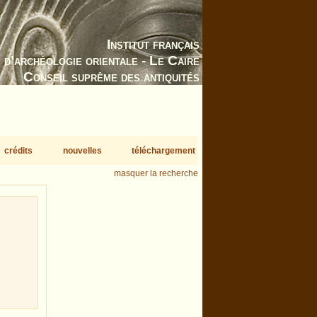
Institut français
d’archéologie orientale - Le Caire
Conseil suprême des antiquités
crédits
nouvelles
téléchargement
masquer la recherche