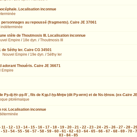
nocéphale. Localisation inconnue
éterminée
 personnages au repoussé (fragments). Caire JE 37061
 indéterminée
ne stèle de Thoutmosis III. Localisation inconnue
uvel Empire
/
18e dyn.
/
Thoutmosis III
 1 de Séthy Ier. Caire CG 34501
Nouvel Empire
/
19e dyn.
/
Séthy Ier
d adorant Thouéris. Caire JE 36671
l Empire
e Pȝ-dj-Ḥr-pȝ-Rʿ, fils de Kȝp.f-ḥȝ-Mnṯw (dit Pȝ-wrm) et de Ns-Ḫnsw. (ex-Caire 
oque ptolémaïque
n roi. Localisation inconnue
déterminée
-
11
-
12
-
13
-
14
-
15
-
16
-
17
-
18
-
19
-
20
-
21
-
22
-
23
-
24
-
25
-
26
-
27
-
28
-
2
-
53
-
54
-
55
-
56
-
57
-
58
-
59
-
60
-
61
-
62
-
63
-
64
-
65
-
66
-
67
-
68
-
69
-
70
-
83
-
84
-
85