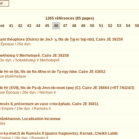
1265
références
(85 pages)
ent
41
42
43
44
45
46
47
48
49
50
51
52
53
54
5
nt théophore (Osiris) de Jw.f-ʿȝ, fils de Ṯȝj-mʿbȝ[-nḫt]. Caire JE 39259
 Époque
/
26e dyn.
bekhotep V Merhoteprê. Caire JE 39258
3e dyn.
/
Sobekhotep V Merhoteprê
de Ḥr-m-ḥb, fils de Ns-Mnw et de Tȝ-nȝy-hbw. Caire JE 43652
ue ptolémaïque
e Ḥr (XVII), fils de Pȝ-dj-Jmn-nb-nswt-tȝwy (C). Caire JE 36664 (=RT 7/6/24/3)
sse Époque
/
26e dyn.
/
Néchao II
msès II, présentant un vase criocéphale. Caire JE 36811
l Empire
/
19e dyn.
/
Ramsès II
utânkhamon. Localisation inconnue
fiée
n-kȝ-mwt.f) de Ramsès II (quatre fragments). Karnak, Cheikh Labib
Empire
/
19e dyn.
/
Ramsès II