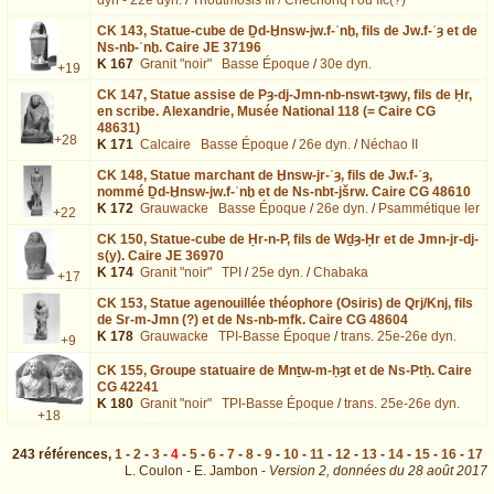
CK 143,
Statue-cube de Ḏd-Ḫnsw-jw.f-ʿnḫ, fils de Jw.f-ʿȝ et de
Ns-nb-ʿnḫ. Caire JE 37196
K 167
Granit "noir"
Basse Époque
/
30e dyn.
+19
CK 147,
Statue assise de Pȝ-dj-Jmn-nb-nswt-tȝwy, fils de Ḥr,
en scribe. Alexandrie, Musée National 118 (= Caire CG
48631)
+28
K 171
Calcaire
Basse Époque
/
26e dyn.
/
Néchao II
CK 148,
Statue marchant de Ḫnsw-jr-ʿȝ, fils de Jw.f-ʿȝ,
nommé Ḏd-Ḫnsw-jw.f-ʿnḫ et de Ns-nbt-jšrw. Caire CG 48610
K 172
Grauwacke
Basse Époque
/
26e dyn.
/
Psammétique Ier
+22
CK 150,
Statue-cube de Ḥr-n-P, fils de Wḏȝ-Ḥr et de Jmn-jr-dj-
s(y). Caire JE 36970
K 174
Granit "noir"
TPI
/
25e dyn.
/
Chabaka
+17
CK 153,
Statue agenouillée théophore (Osiris) de Qrj/Knj, fils
de Sr-m-Jmn (?) et de Ns-nb-mfk. Caire CG 48604
K 178
Grauwacke
TPI-Basse Époque
/
trans. 25e-26e dyn.
+9
CK 155,
Groupe statuaire de Mnṯw-m-ḥȝt et de Ns-Ptḥ. Caire
CG 42241
K 180
Granit "noir"
TPI-Basse Époque
/
trans. 25e-26e dyn.
+18
243
références
,
1
-
2
-
3
-
4
-
5
-
6
-
7
-
8
-
9
-
10
-
11
-
12
-
13
-
14
-
15
-
16
-
17
L. Coulon - E. Jambon -
Version 2,
données du
28 août 2017
page=4&total=243&nb=15&biblio=SAK : exécutée en 0.035837 s.