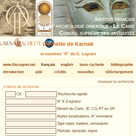
Institut français
d’archéologie orientale - Le Caire
Conseil suprême des antiquités
Cachette de Karnak
et numéros "K" de G. Legrain
www.ifao.egnet.net
français
english
base cachette
bibliographie
introduction
aide
crédits
nouvelles
téléchargement
masquer la recherche
Critères de recherche
CK
Recherche rapide
N° K (Legrain)
Musée du Caire: JE, CG, RT ou SR
Autres localisations, N° inventaire
Type objet, matière, remarques
Période, dynastie, règne