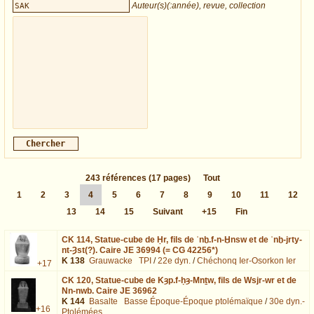
Auteur(s)(:année), revue, collection
243
références
(17 pages)
Tout
1
2
3
4
5
6
7
8
9
10
11
12
13
14
15
Suivant
+15
Fin
CK 114,
Statue-cube de Ḥr, fils de ʿnḫ.f-n-Ḫnsw et de ʿnḫ-jrty-
nt-Ȝst(?). Caire JE 36994 (= CG 42256*)
K 138
Grauwacke
TPI
/
22e dyn.
/
Chéchonq Ier-Osorkon Ier
+17
CK 120,
Statue-cube de Kȝp.f-ḥȝ-Mnṯw, fils de Wsjr-wr et de
Nn-nwb. Caire JE 36962
K 144
Basalte
Basse Époque-Époque ptolémaïque
/
30e dyn.-
+16
Ptolémées