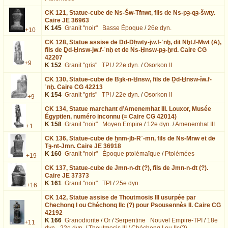
CK 121,
Statue-cube de Ns-Šw-Tfnwt, fils de Ns-pȝ-qȝ-šwty.
Caire JE 36963
K 145
Granit "noir"
Basse Époque
/
26e dyn.
+10
CK 128,
Statue assise de Ḏd-Ḏḥwty-jw.f-ʿnḫ, dit Nḫt.f-Mwt (A),
fils de Ḏd-Ḫnsw-jw.f-ʿnḫ et de Ns-Ḫnsw-pȝ-ẖrd. Caire CG
42207
+9
K 152
Granit "gris"
TPI
/
22e dyn.
/
Osorkon II
CK 130,
Statue-cube de Bȝk-n-Ḫnsw, fils de Ḏd-Ḫnsw-ỉw.f-
ʿnḫ. Caire CG 42213
K 154
Granit "gris"
TPI
/
22e dyn.
/
Osorkon II
+9
CK 134,
Statue marchant d’Amenemhat III. Louxor, Musée
Égyptien, numéro inconnu (= Caire CG 42014)
K 158
Granit "noir"
Moyen Empire
/
12e dyn.
/
Amenemhat III
+1
CK 136,
Statue-cube de ẖnm-jb-Rʿ-mn, fils de Ns-Mnw et de
Tȝ-nt-Jmn. Caire JE 36918
K 160
Granit "noir"
Époque ptolémaïque
/
Ptolémées
+19
CK 137,
Statue-cube de Jmn-n-dt (?), fils de Jmn-n-dt (?).
Caire JE 37373
K 161
Granit "noir"
TPI
/
25e dyn.
+16
CK 142,
Statue assise de Thoutmosis III usurpée par
Chechonq I ou Chéchonq IIc (?) pour Psousennès II. Caire CG
42192
K 166
Granodiorite
/
Or
/
Serpentine
Nouvel Empire-TPI
/
18e
+11
dyn - 22e dyn.
/
Thoutmosis III / Chéchonq I ou IIc(?)