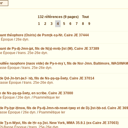
132
références
(9 pages)
Tout
1
2
3
4
5
6
7
8
9
ant théophore (Osiris) de Psmṯk-sȝ-Nt. Caire JE 37444
 Époque
/
26e dyn.
nt de Pȝ-dj-Jmn-jpt, fils de N(ȝ)-mnḫ-Ȝst (M). Caire JE 37389
se Époque
/
trans. 25e-26e dyn.
uillée naophore (naos vide) de Pȝ-n-mȝʿt, fils de Nsr-Jmn. Baltimore, WAG/WAM
asse Époque
/
trans. 25e-26e dyn.
e Ḏd-Jn-ḥrt-jw.f-ʿnḫ, fils de Ns-pȝ-qȝ-šwty. Caire JE 37014
Basse Époque
/
trans. 25e-26e dyn.
e de Ns-pȝ-qȝ-šwty, en scribe. Caire JE 37000
e Époque
/
26e dyn.
/
Psammétique Ier
de Pȝ-ḫȝr-Ḫnsw, fils de Pȝ-dj-Jmn-nb-nswt-tȝwy et de Dj-Ȝst-ḥb-sd. Caire JE 36
asse Époque
/
26e dyn.
/
Psammétique Ier
de Ṯȝ-n-Wȝst, fils de Ḥr-sȝ-Ȝst. New York, MMA 35.9.1 (ex-Caire JE 37003)
PI-Basse Époque
/
trans. 25e-26e dyn.