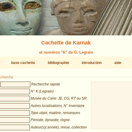
Cachette de Karnak
et numéros "K" de G. Legrain
base cachette
bibliographie
introduction
aide
recherche
Recherche rapide
N° K (Legrain)
Musée du Caire: JE, CG, RT ou SR
Autres localisations, N° inventaire
Type objet, matière, remarques
Période, dynastie, règne
Auteur(s)(:année), revue, collection