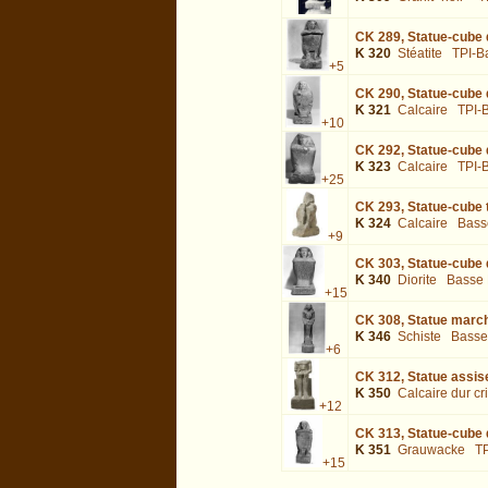
CK 289,
Statue-cube d
K 320
Stéatite
TPI-B
+5
CK 290,
Statue-cube d
K 321
Calcaire
TPI-
+10
CK 292,
Statue-cube d
K 323
Calcaire
TPI-
+25
CK 293,
Statue-cube 
K 324
Calcaire
Bass
+9
CK 303,
Statue-cube 
K 340
Diorite
Basse
+15
CK 308,
Statue marcha
K 346
Schiste
Basse
+6
CK 312,
Statue assis
K 350
Calcaire dur cri
+12
CK 313,
Statue-cube 
K 351
Grauwacke
T
+15