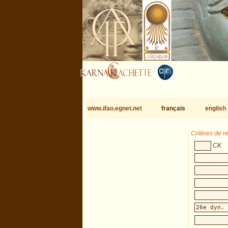
www.ifao.egnet.net
français
english
Critères de 
CK