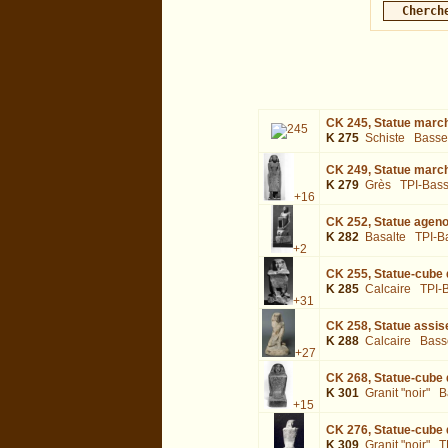
CK 245,
Statue march
K 275
Schiste
Basse
CK 249,
Statue marcha
K 279
Grès
TPI-Bas
+16
CK 252,
Statue ageno
K 282
Basalte
TPI-B
+2
CK 255,
Statue-cube d
K 285
Calcaire
TPI-
+31
CK 258,
Statue assis
K 288
Calcaire
Bass
+27
CK 268,
Statue-cube 
K 301
Granit "noir"
B
+15
CK 276,
Statue-cube 
K 309
Granit "noir"
T