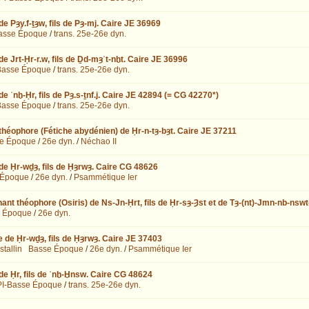
e Pȝy.f-ṯȝw, fils de Pȝ-mj. Caire JE 36969
asse Époque
/
trans. 25e-26e dyn.
e Jrt-Ḥr-r.w, fils de Ḏd-mȝʿt-nḫt. Caire JE 36996
Basse Époque
/
trans. 25e-26e dyn.
e ʿnḫ-Ḥr, fils de Pȝ.s-ṯnf.j. Caire JE 42894 (= CG 42270*)
Basse Époque
/
trans. 25e-26e dyn.
théophore (Fétiche abydénien) de Ḥr-n-tȝ-bȝt. Caire JE 37211
e Époque
/
26e dyn.
/
Néchao II
de Ḥr-wḏȝ, fils de Ḥȝrwȝ. Caire CG 48626
 Époque
/
26e dyn.
/
Psammétique Ier
nt théophore (Osiris) de Ns-Jn-Ḥrt, fils de Ḥr-sȝ-Ȝst et de Tȝ-(nt)-Jmn-nb-nsw
 Époque
/
26e dyn.
e de Ḥr-wḏȝ, fils de Ḥȝrwȝ. Caire JE 37403
stallin
Basse Époque
/
26e dyn.
/
Psammétique Ier
de Ḥr, fils de ʿnḫ-Ḫnsw. Caire CG 48624
PI-Basse Époque
/
trans. 25e-26e dyn.