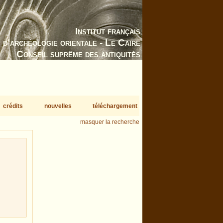
Institut français
d’archéologie orientale - Le Caire
Conseil suprême des antiquités
crédits
nouvelles
téléchargement
masquer la recherche